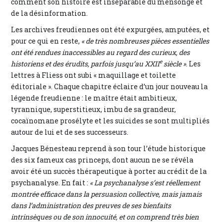
comment son histoire est inséparable du mensonge et
de la désinformation.
Les archives freudiennes ont été expurgées, amputées, et
pour ce qui en reste,
« de très nombreuses pièces essentielles
ont été rendues inaccessibles au regard des curieux, des
e
historiens et des érudits, parfois jusqu’au XXII
siècle »
. Les
lettres à Fliess ont subi « maquillage et toilette
éditoriale ». Chaque chapitre éclaire d’un jour nouveau la
légende freudienne : le maître était ambitieux,
tyrannique, superstitieux, imbu de sa grandeur,
cocaïnomane prosélyte et les suicides se sont multipliés
autour de lui et de ses successeurs.
Jacques Bénesteau reprend à son tour l’étude historique
des six fameux cas princeps, dont aucun ne se révéla
avoir été un succès thérapeutique à porter au crédit de la
psychanalyse. En fait :
« La psychanalyse s’est réellement
montrée efficace dans la persuasion collective, mais jamais
dans l’administration des preuves de ses bienfaits
intrinsèques ou de son innocuité, et on comprend très bien