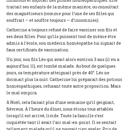
infusions et suçotait des pilules homéopathiques. Elle
traitait ses enfants de la même manière, ou consultait
des magnétiseurs (comme pour l’une de ses filles qui
souffrait — et souffre toujours — d’insomnies).
Catherine a toujours refusé de faire vacciner son fils et
ses deux filles. Pour qu’ils puissent tout de même être
admis à l’école, son médecin homéopathe lui signait de
faux certificats de vaccination.
Un jour, son fils Léo qui avait alors environ 3 ans (il en a
aujourd’hui 11), est tombé malade. Au bout de quelques
jours, sa température atteignait près de 40°. Léo ne
dormait plus la nuit. Catherine lui préparait des potions
homéopathiques, refusant toute autre proposition. Mais
le mal empira.
À Noël, cela faisait plus d’une semaine qu’il geignait,
fiévreux. À l’heure du dîner, nous étions tous attablés
lorsqu’il est arrivé, livide. Toute la famille s’est
inquiétée tant il avait l’air mal-en-point. Il se sentait
tellement malade qu’il ne pouvait rien avaler. Pris de