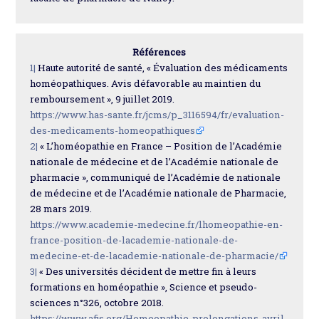
Références
1|
Haute autorité de santé, « Évaluation des médicaments
homéopathiques. Avis défavorable au maintien du
remboursement », 9 juillet 2019.
https://www.has-sante.fr/jcms/p_3116594/fr/evaluation-
des-medicaments-homeopathiques
2|
« L’homéopathie en France – Position de l’Académie
nationale de médecine et de l’Académie nationale de
pharmacie », communiqué de l’Académie de nationale
de médecine et de l’Académie nationale de Pharmacie,
28 mars 2019.
https://www.academie-medecine.fr/lhomeopathie-en-
france-position-de-lacademie-nationale-de-
medecine-et-de-lacademie-nationale-de-pharmacie/
3|
« Des universités décident de mettre fin à leurs
formations en homéopathie », Science et pseudo-
sciences n°326, octobre 2018.
https://www.afis.org/Homeopathie-prolongations-avril-