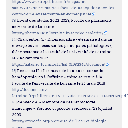
https://www.estrepublicain.fr/magazine-
sante/2022/09/29/un-youtubeur-de-nancy-denonce-les-
cours-d-une-enseignante-en-homeopathie
13|
Livret des études 2022-2023, Faculté de pharmacie,
université de Lorraine.
https://pharma.univ-lorraine.fr/service-scolarite/
14|
Charpentier Y, « L’homéopathie vétérinaire dans un
élevage bovin, focus sur les principales pathologies »,
thèse soutenue à la Faculté de l’université de Lorraine
le 7 novembre 2017.
https://hal.univ-lorraine.fr/hal-01932345/document
15|
Benassou H, « Les maux de l’enfance : conseils
homéopathiques à l’officine », thèse soutenue à la
Faculté de l’université de Lorraine le 23 mars 2018
http://docnum.univ-
lorraine.fr/public/BUPHA_T_2018_BENASSOU_HANNAN.pdf
16|
de Weck A, « Mémoire de l’eau et biologie
numérique », Science et pseudo-sciences n°286, juillet
2009.
https://www.afis.org/Memoire-de-l-eau-et-biologie-
numerique