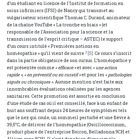
d’un étudiant en licence de l’Institut de formation en
soins infirmiers (IFSI) de Nancy qui transmet au
vulgarisateur scientifique Thomas C. Durand, animateur
de la chaîne YouTube « La tronche en biais » (et
responsable de l’Association pour la science et la
transmission de l’esprit critique – ASTEC) le support
d’un cours intitulé « Premières notions en
2
homéopathie » qu’il vient de suivre
[5]
. Ce cours s’inscrit
dans la partie obligatoire de son cursus. L’homéopathie y
est présentée comme
« efficace »
et avec
« une action
rapide »
,
« en préventif ou en curatif »
et pour les
« pathologies
aiguës ou chroniques »
. Aucune mention n’est faite aux
innombrables évaluations réalisées par les agences
sanitaires. Cette promotion est assortie en conclusion
d’une étude de cas où il est conseillé, face à un enfant de
huit ans souffrant depuis 24 heures de symptômes tels
que le nez qui coule, un sommeil perturbé et une fièvre à
39,5°C, de délivrer de l’homéopathie (Oscillococcinum,
produit phare de l’entreprise Boiron, Belladonna 9CH et
Allium cepa 9CH). Il s’agit donc bien d’une simple