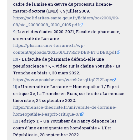
cadre de la mise en œuvre du processus licence-
master-doctorat (LMD) », 9 juillet 2009.
https://solidarites-sante.gouv.fr/fichiers/bo/2009/09-
08/ste_20090008_0100_0105.pdf
9|
Livret des études 2020-2021, Faculté de pharmacie,
université de Lorraine.
https://pharma.univ-lorraine.fr/wp-
content/uploads/2021/01/LIVRET-DES-ETUDES.pdf
10|
« La faculté de pharmacie défend-elle une
pseudoscience ? », », vidéo sur la chaîne YouTube « La
Tronche en biais », 30 mars 2022.
https://www.youtube.com/watch?v=qUqC712Lupc
11|
« Université de Lorraine – Homéopathie 1 / Esprit
critique 0 », La Tronche en Biais, sur le site « La menace
théoriste », 24 septembre 2022.
https://menace-theoriste.fr/universite-de-lorraine-
homeopathie-1-esprit-critique-0/
12|
Fedrigo T, « Un Youtubeur de Nancy dénonce les
cours d’une enseignante en homéopathie », L’Est
Républicain, 28 septembre 2022.