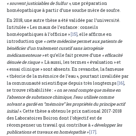
« souvent justiciables de Sulfur »
, une préparation
homéopathique à partir d’une souche mère de soufre.
En 2018, une autre thèse a été validée par l’université.
Intitulée « Les maux de l’enfance : conseils
homéopathiques à l’officine »
[15]
, elle affirme en
introduction que
« cette médecine permet aux patients de
bénéficier d’un traitement curatif sans iatrogénie
médicamenteuse »
et qu’elle fait preuve d’une
« efficacité
dénuée de risque »
. Là aussi, les termes « évaluation » et
« essai clinique » sont absents. En revanche, la fameuse
« théorie de la mémoire de l’eau », pourtant invalidée par
la communauté scientifique depuis très longtemps
[16]
,
se trouve réhabilitée :
« on se rend compte que même en
l’absence de substance chimique, l’eau utilisée comme
solvant a gardé en “mémoire” les propriétés du principe actif
initial »
. Cette thèse a obtenu le prix national 2017-2018
des Laboratoires Boiron dont l’objectif est de
récompenser un travail qui contribue à
« développer les
publications et travaux en homéopathie »
[17]
.