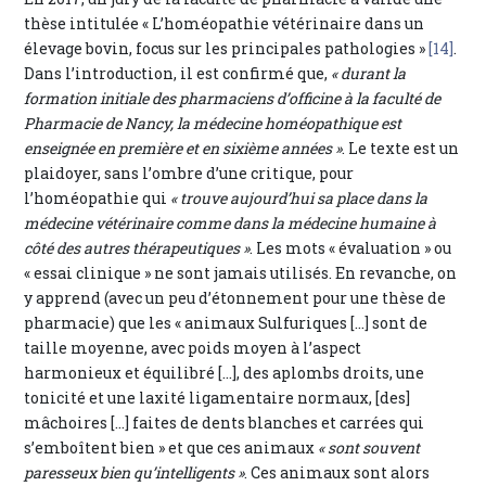
thèse intitulée « L’homéopathie vétérinaire dans un
élevage bovin, focus sur les principales pathologies »
[14]
.
Dans l’introduction, il est confirmé que,
« durant la
formation initiale des pharmaciens d’officine à la faculté de
Pharmacie de Nancy, la médecine homéopathique est
enseignée en première et en sixième années »
. Le texte est un
plaidoyer, sans l’ombre d’une critique, pour
l’homéopathie qui
« trouve aujourd’hui sa place dans la
médecine vétérinaire comme dans la médecine humaine à
côté des autres thérapeutiques »
. Les mots « évaluation » ou
« essai clinique » ne sont jamais utilisés. En revanche, on
y apprend (avec un peu d’étonnement pour une thèse de
pharmacie) que les « animaux Sulfuriques […] sont de
taille moyenne, avec poids moyen à l’aspect
harmonieux et équilibré […], des aplombs droits, une
tonicité et une laxité ligamentaire normaux, [des]
mâchoires […] faites de dents blanches et carrées qui
s’emboîtent bien » et que ces animaux
« sont souvent
paresseux bien qu’intelligents »
. Ces animaux sont alors