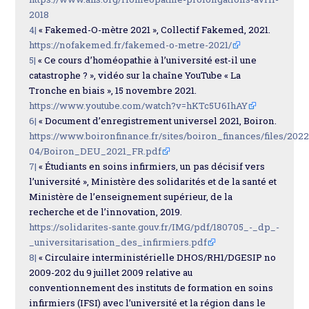
2018
4|
« Fakemed-O-mètre 2021 », Collectif Fakemed, 2021.
https://nofakemed.fr/fakemed-o-metre-2021/
5|
« Ce cours d’homéopathie à l’université est-il une
catastrophe ? », vidéo sur la chaîne YouTube « La
Tronche en biais », 15 novembre 2021.
https://www.youtube.com/watch?v=hKTc5U6IhAY
6|
« Document d’enregistrement universel 2021, Boiron.
https://www.boironfinance.fr/sites/boiron_finances/files/2022
04/Boiron_DEU_2021_FR.pdf
7|
« Étudiants en soins infirmiers, un pas décisif vers
l’université », Ministère des solidarités et de la santé et
Ministère de l’enseignement supérieur, de la
recherche et de l’innovation, 2019.
https://solidarites-sante.gouv.fr/IMG/pdf/180705_-_dp_-
_universitarisation_des_infirmiers.pdf
8|
« Circulaire interministérielle DHOS/RH1/DGESIP no
2009-202 du 9 juillet 2009 relative au
conventionnement des instituts de formation en soins
infirmiers (IFSI) avec l’université et la région dans le