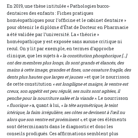
En 2019, une thèse intitulée « Pathologies bucco-
dentaires des enfants : Fiches pratiques
homéopathiques pour l’officine et le cabinet dentaire »
pour obtenir le diplôme d’État de Docteur en Pharmacie
a été validée par l’université. La « théorie »
homéopathique y est exposée sans aucune critique ni
recul. On y lit par exemple, en termes d’approche
clinique, que les sujets à
« la constitution phosphorique […]
ont des membres plus longs, ils sont grands et élancés, des
mains à cette image, grandes et fines, une ossature fragile, des
dents plus hautes que larges et jaunes »
et que le nourrisson
de cette constitution
« est longiligne et maigre, le ventre est
creux, son appétit est peu régulé, ses nuits sont agitées, il
penche pour la nourriture salée et la viande »
. Le nourrisson
« fluorique »
a, quant à lui,
« la tête asymétrique, le teint
ictérique, la faim irrégulière, ses côtes se devinent à l’œil nu
alors que son ventre est proéminent »
, et que ces éléments
sont déterminants dans le diagnostic et donc les
conseils prodigués. Ces affirmations semblent plus