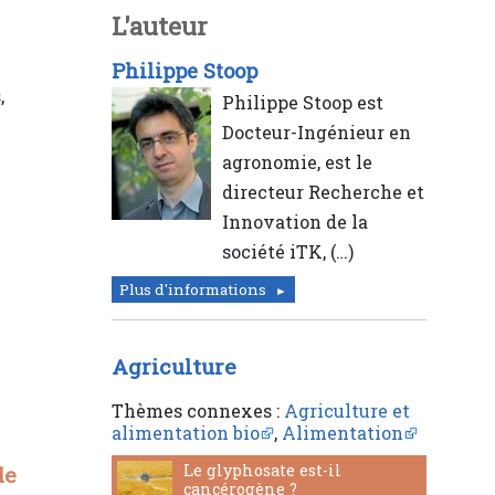
L'auteur
Philippe Stoop
,
Philippe Stoop est
Docteur-Ingénieur en
agronomie, est le
directeur Recherche et
Innovation de la
société iTK, (…)
Plus d'informations
Agriculture
Thèmes connexes :
Agriculture et
alimentation bio
,
Alimentation
Le glyphosate est-il
de
cancérogène ?