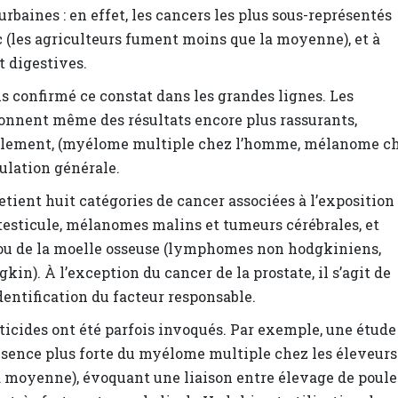
rbaines : en effet, les cancers les plus sous-représentés
c (les agriculteurs fument moins que la moyenne), et à
t digestives.
 confirmé ce constat dans les grandes lignes. Les
donnent même des résultats encore plus rassurants,
seulement, (myélome multiple chez l’homme, mélanome c
ulation générale.
etient huit catégories de cancer associées à l’exposition
u testicule, mélanomes malins et tumeurs cérébrales, et
 ou de la moelle osseuse (lymphomes non hodgkiniens,
n). À l’exception du cancer de la prostate, il s’agit de
dentification du facteur responsable.
icides ont été parfois invoqués. Par exemple, une étude
ésence plus forte du myélome multiple chez les éleveurs
la moyenne), évoquant une liaison entre élevage de poule