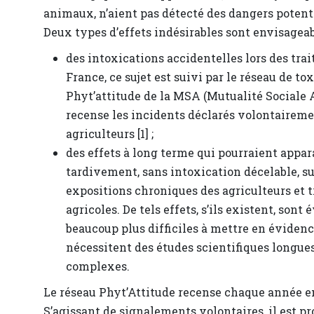
animaux, n’aient pas détecté des dangers potenti
Deux types d’effets indésirables sont envisageab
des intoxications accidentelles lors des tra
France, ce sujet est suivi par le réseau de t
Phyt’attitude de la MSA (Mutualité Sociale A
recense les incidents déclarés volontaireme
agriculteurs [1] ;
des effets à long terme qui pourraient appar
tardivement, sans intoxication décelable, s
expositions chroniques des agriculteurs et t
agricoles. De tels effets, s’ils existent, son
beaucoup plus difficiles à mettre en évidenc
nécessitent des études scientifiques longues
complexes.
Le réseau Phyt’Attitude recense chaque année e
S’agissant de signalements volontaires, il est pro