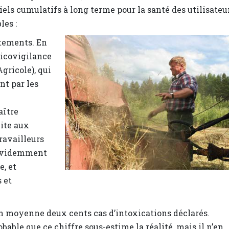
els cumulatifs à long terme pour la santé des utilisateu
les :
itements. En
oxicovigilance
gricole), qui
nt par les
aître
uite aux
ravailleurs
t évidemment
e, et
 et
n moyenne deux cents cas d’intoxications déclarés.
bable que ce chiffre sous-estime la réalité, mais il n’en