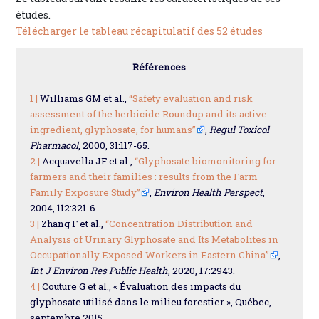
études.
Télécharger le tableau récapitulatif des 52 études
Références
1 |
Williams GM et al.,
“Safety evaluation and risk
assessment of the herbicide Roundup and its active
ingredient, glyphosate, for humans”
,
Regul Toxicol
Pharmacol
, 2000, 31:117-65.
2 |
Acquavella JF et al.,
“Glyphosate biomonitoring for
farmers and their families : results from the Farm
Family Exposure Study”
,
Environ Health Perspect
,
2004, 112:321-6.
3 |
Zhang F et al.,
“Concentration Distribution and
Analysis of Urinary Glyphosate and Its Metabolites in
Occupationally Exposed Workers in Eastern China”
,
Int J Environ Res Public Health
, 2020, 17:2943.
4 |
Couture G et al., « Évaluation des impacts du
glyphosate utilisé dans le milieu forestier », Québec,
septembre 2015.