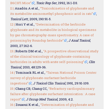
B6C3F1 Mice”
,
Toxic Rep Ser
, 1992, 16:1-D3.
11 |
Anadón A et al.,
“Toxicokinetics of glyphosate and
its metabolite aminomethyl phosphonic acid in rats”
,
Toxicol Lett
, 2009, 190:91-5.
12 |
Hori Y et al.,
“Determination of the herbicide
glyphosate and its metabolite in biological specimens
by gas chromatography-mass spectrometry. A case of
poisoning by Roundup herbicide”
,
J Anal Toxicol
,
2003, 27:162-6.
13 |
Roberts DM et al.,
“A prospective observational study
of the clinical toxicology of glyphosate-containing
herbicides in adults with acute self-poisoning”
,
Clin
Toxicol
, 2010, 48:129-36.
14 |
Tominack RL et al.,
“Taiwan National Poison Center
survey of glyphosate-surfactant herbicide
ingestions”
,
J Toxicol Clin Toxicol
, 1991, 29:91-109.
15 |
Chang CB, Chang CC,
“Refractory cardiopulmonary
failure after glyphosate surfactant intoxication : A case
report”
,
J Occup Med Toxicol
, 2009, 4:2.
16 |
Zouaoui K et al.,
“Determination of glyphosate and