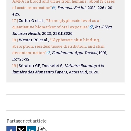
AMPA in blood and urine from humans : about 13 cases
of acute intoxication”
,
Forensic Sci Int
, 2013, 226:e20-
e25.
17 |
Zoller O et al.,
“Urine glyphosate level as a
quantitative biomarker of oral exposure”
,
Int J Hyg
Environ Health
, 2020, 228:113526.
18 |
Wester RC et al.,
“Glyphosate skin binding,
absorption, residual tissue distribution, and skin
decontamination”
,
Fundament Appl Toxicol
, 1991,
16:725-32.
19 |
Séralini GE, Douzelet G,
L’affaire Roundup à la
lumière des Monsanto Papers
, Actes Sud, 2020.
Partager cet article