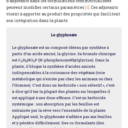
d’adjuvants dans les formulations commercialisées
peuvent modifier certains paramètres
[1]
. Ces adjuvants
visent à apporter au produit des propriétés qui facilitent
son intégration dans la plante.
Le glyphosate
Le glyphosate est un composé obtenu par synthèse à
partir d’un acide aminé, la glycine. Sa formule chimique
est C
H
NO
P (N-phosphonométhylglycine). Dans la
3
8
5
plante, il bloque la synthèse d’acides aminés
indispensables à la croissance des végétaux (voie
métabolique qui n’existe pas chez les animaux ou chez
l’Homme). C’est donc un herbicide « non sélectif », c’est-
à-dire qu’il tue la plupart des plantes sur lesquelles il
est appliqué à une dose efficace. C’est un herbicide
systémique : son absorption par les feuilles est
entrainée par la sève vers l’ensemble de la plante.
Appliqué seul, le glyphosate n’adhère pas aux feuilles
et y pénètre difficilement. Des co-formulants (des