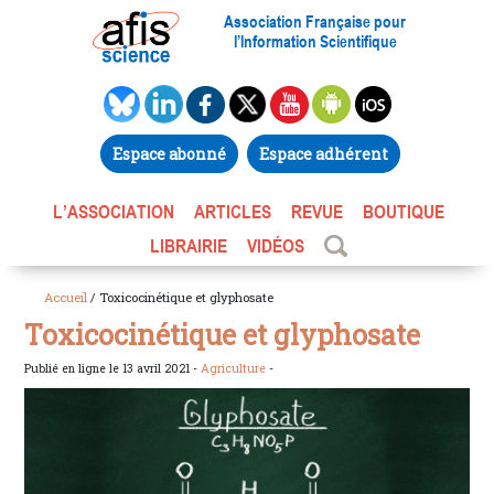
Association Française pour
l’Information Scientifique
Espace abonné
Espace adhérent
L’ASSOCIATION
ARTICLES
REVUE
BOUTIQUE
LIBRAIRIE
VIDÉOS
Accueil
/ Toxicocinétique et glyphosate
Toxicocinétique et glyphosate
Publié en ligne le 13 avril 2021 -
Agriculture
-