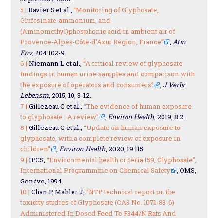
5 |
Ravier S et al.,
“Monitoring of Glyphosate,
Glufosinate-ammonium, and
(Aminomethyl)phosphonic acid in ambient air of
Provence-Alpes-Côte-d’Azur Region, France”
,
Atm
Env
, 204:102-9.
6 |
Niemann L et al.,
“A critical review of glyphosate
findings in human urine samples and comparison with
the exposure of operators and consumers”
,
J Verbr
Lebensm
, 2015, 10, 3-12.
7 |
Gillezeau C et al.,
“The evidence of human exposure
to glyphosate : A review”
,
Environ Health
, 2019, 8:2.
8 |
Gillezeau C et al.,
“Update on human exposure to
glyphosate, with a complete review of exposure in
children”
,
Environ Health
, 2020, 19:115.
9 |
IPCS,
“Environmental health criteria 159, Glyphosate”,
International Programmme on Chemical Safety
, OMS,
Genève, 1994.
10 |
Chan P, Mahler J,
“NTP technical report on the
toxicity studies of Glyphosate (CAS No. 1071-83-6)
Administered In Dosed Feed To F344/N Rats And