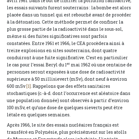
avril 1961. Dans le but de limiter la pollution radioactive,
les essais suivants furent souterrains : la bombe est alors
placée dans un tunnel qui est rebouché avant de procéder
à la détonation. Cette méthode permet de confiner la
plus grosse partie de la radioactivité dans le sous-sol,
même si des fuites significatives sont parfois
constatées. Entre 1961 et 1966, le CEA procèdera ainsi à
treize explosions en sites souterrains, dont quatre
conduiront à une fuite significative. C’est en particulier
er
le cas pour l’essai Beryl du 1
mai 1962 où une centaine de
personnes seront exposées à une dose de radioactivité
supérieure à 50 millisievert (mSv), dont neuf à environ
600 mSv
[1]
. Rappelons que des effets sanitaires
stochastiques (c.-à-d. dont l’occurrence est aléatoire dans
une population donnée) sont observés à partir d’environ
100 mSv, et qu’une dose de quelques sieverts peut être
létale en quelques semaines.
Après 1966, le site des essais nucléaires français est
transféré en Polynésie, plus précisément sur les atolls