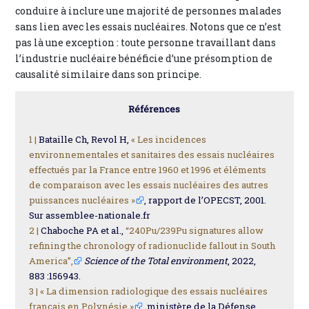
conduire à inclure une majorité de personnes malades
sans lien avec les essais nucléaires. Notons que ce n’est
pas là une exception : toute personne travaillant dans
l’industrie nucléaire bénéficie d’une présomption de
causalité similaire dans son principe.
Références
1 |
Bataille Ch, Revol H,
« Les incidences
environnementales et sanitaires des essais nucléaires
effectués par la France entre 1960 et 1996 et éléments
de comparaison avec les essais nucléaires des autres
puissances nucléaires »
, rapport de l’OPECST, 2001.
Sur assemblee-nationale.fr
2 |
Chaboche PA et al.,
“240Pu/239Pu signatures allow
refining the chronology of radionuclide fallout in South
America”,
Science of the Total environment
, 2022,
883 :156943.
3 |
« La dimension radiologique des essais nucléaires
français en Polynésie »
, ministère de la Défense,