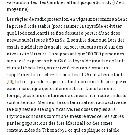
valeurs sur les îles Gambier allant jusqu’à 36 mGy (17 en
moyenne).
Les règles de radioprotection en vigueur recommandent
la prise d’iode stable (pour saturer la thyroïde et éviter
que l’iode radioactif se fixe dessus) à partir d’une dose
prévue supérieure à 50 mSv. Il semble donc que, lors des
essais nucléaires français, on soit toujours resté sur des
niveaux inférieurs. En supposant que 100 000 personnes
aient été exposées à 5 mGy à la thyroïde (moitié enfants
et moitié adultes), on arrive à environ 5 cancers
supplémentaires chez les adultes et 25 chez les enfants
[10]
, la très grande majorité étant non mortels puisque ce
cancer se soigne généralement bien. Dans le même
temps, plusieurs centaines de cancers non radio-induits
sont attendus. Même si la contamination radioactive de
la Polynésie a été significative, les doses reçues à la
thyroïde sont sans commune mesure avec celles subies
par les populations des îles Marshall ou des zones
contaminées de Tchernobyl, ce qui explique ce faible