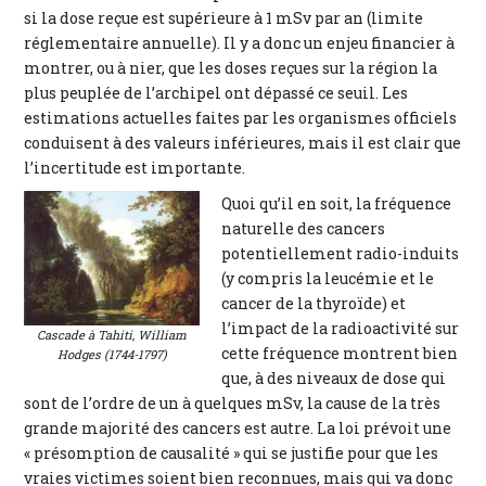
si la dose reçue est supérieure à 1 mSv par an (limite
réglementaire annuelle). Il y a donc un enjeu financier à
montrer, ou à nier, que les doses reçues sur la région la
plus peuplée de l’archipel ont dépassé ce seuil. Les
estimations actuelles faites par les organismes officiels
conduisent à des valeurs inférieures, mais il est clair que
l’incertitude est importante.
Quoi qu’il en soit, la fréquence
naturelle des cancers
potentiellement radio-induits
(y compris la leucémie et le
cancer de la thyroïde) et
l’impact de la radioactivité sur
Cascade à Tahiti, William
cette fréquence montrent bien
Hodges (1744-1797)
que, à des niveaux de dose qui
sont de l’ordre de un à quelques mSv, la cause de la très
grande majorité des cancers est autre. La loi prévoit une
« présomption de causalité » qui se justifie pour que les
vraies victimes soient bien reconnues, mais qui va donc