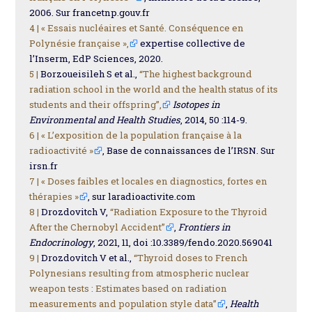
2006. Sur francetnp.gouv.fr
4 |
« Essais nucléaires et Santé. Conséquence en
Polynésie française »,
expertise collective de
l’Inserm, EdP Sciences, 2020.
5 |
Borzoueisileh S et al.,
“The highest background
radiation school in the world and the health status of its
students and their offspring”,
Isotopes in
Environmental and Health Studies
, 2014, 50 :114-9.
6 |
« L’exposition de la population française à la
radioactivité »
, Base de connaissances de l’IRSN. Sur
irsn.fr
7 |
« Doses faibles et locales en diagnostics, fortes en
thérapies »
, sur laradioactivite.com
8 |
Drozdovitch V,
“Radiation Exposure to the Thyroid
After the Chernobyl Accident”
,
Frontiers in
Endocrinology
, 2021, 11, doi :10.3389/fendo.2020.569041
9 |
Drozdovitch V et al.,
“Thyroid doses to French
Polynesians resulting from atmospheric nuclear
weapon tests : Estimates based on radiation
measurements and population style data”
,
Health