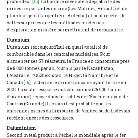
profondeur
[15]
. La bordure cévenole a déjà abrité des
mines importantes de zinc (Les Malines, Hérault) et de
plomb-argent (Largentière, Ardèche) et peut recéler de
belles surprises que les méthodes modernes
d’exploration minière permettraient de reconnaître.
L’uranium
L’uranium sert aujourd’hui en quasi-totalité de
combustible dans les centrales nucléaires. Pour
alimenter ses 57 réacteurs, la France en consomme près
de 8 000 tonnes par an, fournis par le Kazakhstan,
l’Australie, l’Ouzbékistan, le Niger, la Namibie et le
Canada
[16]
, la dernière mine française ayant fermé en
2001. La seule ressource notable connue (25 000 tonnes
d’uranium) repose dans les sables de l’Éocène moyen de
Coutras (Gironde)
[1]
, mais il est probable que les
anciennes mines du Limousin, de Vendée ou du Lodévois
recèlent encore des ressources.
L’aluminium
Second métal produit à l’échelle mondiale après le fer