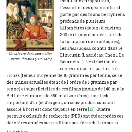
Pour l’or métropolitain,
l’essentiel des gisements est
porté par des filons hercyniens
profonds de plusieurs
kilomètres (datant d’environ
300 millions d’années, lors de
la formation de montagnes),
les
shear zones
, connus dans le
Un orfèvre dans son atelier,
Limousin (Lauriéras, Cheni, Le
Petrus Christus (1415-1475)
Bourneix...). L’extraction n’a
concerné que les parties très
riches (teneur moyenne de 10 grammes par tonne, celle
des mines actuelles étant de l’ordre de 1 gramme par
tonne) et superficielles de ces filons (moins de 140 m à la
Bellière et moins de 350 m à Lauriéras) ; un stock
important d’or (et d’argent, un sous-produit constant
associé à l’or) est donc toujours en terre
[13]
. Quatre
permis exclusifs de recherche (PER) ont été accordés ces
dernières années sur ces filons aurifères du Limousin.