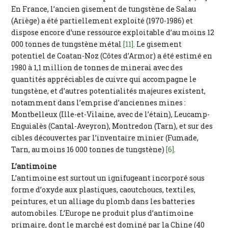
En France, l’ancien gisement de tungstène de Salau
(Ariège) a été partiellement exploité (1970-1986) et
dispose encore d’une ressource exploitable d’au moins 12
000 tonnes de tungstène métal
[11]
. Le gisement
potentiel de Coatan-Noz (Côtes d’Armor) a été estimé en
1980 à 1,1 million de tonnes de minerai avec des
quantités appréciables de cuivre qui accompagne le
tungstène, et d’autres potentialités majeures existent,
notamment dans l’emprise d’anciennes mines :
Montbelleux (Ille-et-Vilaine, avec de l’étain), Leucamp-
Enguialès (Cantal-Aveyron), Montredon (Tarn), et sur des
cibles découvertes par l’inventaire minier (Fumade,
Tarn, au moins 16 000 tonnes de tungstène)
[6]
.
L’antimoine
L’antimoine est surtout un ignifugeant incorporé sous
forme d’oxyde aux plastiques, caoutchoucs, textiles,
peintures, et un alliage du plomb dans les batteries
automobiles. L’Europe ne produit plus d’antimoine
primaire, dont le marché est dominé par la Chine (40