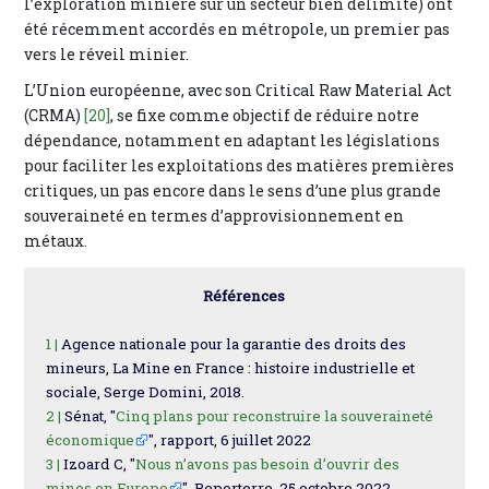
l’exploration minière sur un secteur bien délimité) ont
été récemment accordés en métropole, un premier pas
vers le réveil minier.
L’Union européenne, avec son Critical Raw Material Act
(CRMA)
[20]
, se fixe comme objectif de réduire notre
dépendance, notamment en adaptant les législations
pour faciliter les exploitations des matières premières
critiques, un pas encore dans le sens d’une plus grande
souveraineté en termes d’approvisionnement en
métaux.
Références
1 |
Agence nationale pour la garantie des droits des
mineurs, La Mine en France : histoire industrielle et
sociale, Serge Domini, 2018.
2 |
Sénat, "
Cinq plans pour reconstruire la souveraineté
économique
", rapport, 6 juillet 2022
3 |
Izoard C, "
Nous n’avons pas besoin d’ouvrir des
mines en Europe
", Reporterre, 25 octobre 2022