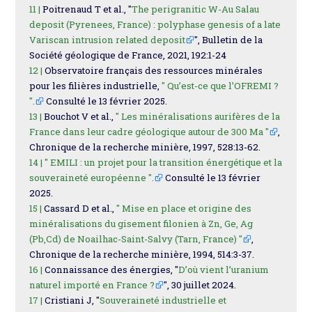
11 |
Poitrenaud T et al., "
The perigranitic W-Au Salau
deposit (Pyrenees, France) : polyphase genesis of a late
Variscan intrusion related deposit
", Bulletin de la
Société géologique de France, 2021, 192:1-24
12 |
Observatoire français des ressources minérales
pour les filières industrielle,
" Qu’est-ce que l’OFREMI ?
".
Consulté le 13 février 2025.
13 |
Bouchot V et al.,
" Les minéralisations aurifères de la
France dans leur cadre géologique autour de 300 Ma "
,
Chronique de la recherche minière, 1997, 528:13-62.
14 |
" EMILI : un projet pour la transition énergétique et la
souveraineté européenne ".
Consulté le 13 février
2025.
15 |
Cassard D et al.,
" Mise en place et origine des
minéralisations du gisement filonien à Zn, Ge, Ag
(Pb,Cd) de Noailhac-Saint-Salvy (Tarn, France) "
,
Chronique de la recherche minière, 1994, 514:3-37.
16 |
Connaissance des énergies, "
D’où vient l’uranium
naturel importé en France ?
", 30 juillet 2024.
17 |
Cristiani J, "
Souveraineté industrielle et