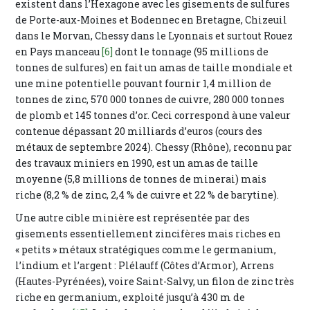
existent dans l’Hexagone avec les gisements de sulfures
de Porte-aux-Moines et Bodennec en Bretagne, Chizeuil
dans le Morvan, Chessy dans le Lyonnais et surtout Rouez
en Pays manceau
[6]
dont le tonnage (95 millions de
tonnes de sulfures) en fait un amas de taille mondiale et
une mine potentielle pouvant fournir 1,4 million de
tonnes de zinc, 570 000 tonnes de cuivre, 280 000 tonnes
de plomb et 145 tonnes d’or. Ceci correspond à une valeur
contenue dépassant 20 milliards d’euros (cours des
métaux de septembre 2024). Chessy (Rhône), reconnu par
des travaux miniers en 1990, est un amas de taille
moyenne (5,8 millions de tonnes de minerai) mais
riche (8,2 % de zinc, 2,4 % de cuivre et 22 % de barytine).
Une autre cible minière est représentée par des
gisements essentiellement zincifères mais riches en
« petits » métaux stratégiques comme le germanium,
l’indium et l’argent : Plélauff (Côtes d’Armor), Arrens
(Hautes-Pyrénées), voire Saint-Salvy, un filon de zinc très
riche en germanium, exploité jusqu’à 430 m de