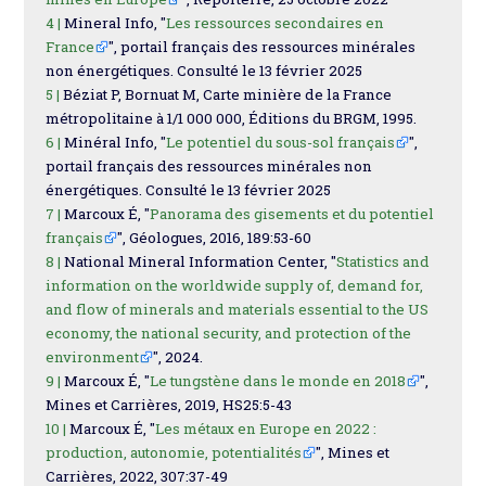
4 |
Mineral Info, "
Les ressources secondaires en
France
", portail français des ressources minérales
non énergétiques. Consulté le 13 février 2025
5 |
Béziat P, Bornuat M, Carte minière de la France
métropolitaine à 1/1 000 000, Éditions du BRGM, 1995.
6 |
Minéral Info, "
Le potentiel du sous-sol français
",
portail français des ressources minérales non
énergétiques. Consulté le 13 février 2025
7 |
Marcoux É, "
Panorama des gisements et du potentiel
français
", Géologues, 2016, 189:53-60
8 |
National Mineral Information Center, "
Statistics and
information on the worldwide supply of, demand for,
and flow of minerals and materials essential to the US
economy, the national security, and protection of the
environment
", 2024.
9 |
Marcoux É, "
Le tungstène dans le monde en 2018
",
Mines et Carrières, 2019, HS25:5-43
10 |
Marcoux É, "
Les métaux en Europe en 2022 :
production, autonomie, potentialités
", Mines et
Carrières, 2022, 307:37-49