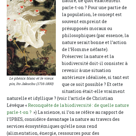
nature, de quoi exactement
parle-t-on ? Pour une partie de
la population, le concept est
souvent empreint de
présupposés moraux ou
philosophiques (par essence, la
nature serait bonne et l’action
de l’Homme néfaste).
Préserver la nature et la
biodiversité doit-il consister à
revenir à une situation
antérieure idéalisée, si tant est
Le phénix blanc et le vieux
pin,
Ito Jakuchu (1716-1800)
que ce soit possible ? Et cette
situation était-elle vraiment
naturelle et idyllique ? (voir l’article de Christian
Lévêque «
Reconquête de la biodiversité : de quelle nature
parle-t-on ?
») La science, si l’on se réfère au rapport de
l’IPBES, considère davantage la nature au travers des
services écosystémiques qu’elle nous rend
(alimentation, énergie, ressources pour des