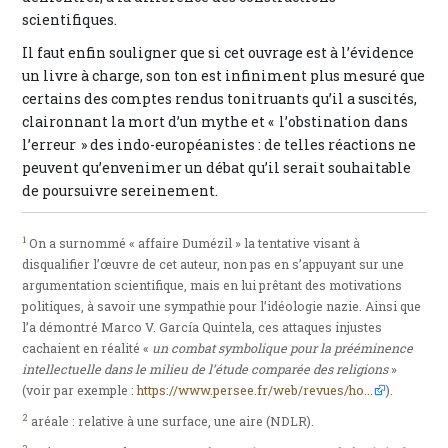
scientifiques.
Il faut enfin souligner que si cet ouvrage est à l’évidence
un livre à charge, son ton est infiniment plus mesuré que
certains des comptes rendus tonitruants qu’il a suscités,
claironnant la mort d’un mythe et « l’obstination dans
l’erreur » des indo-européanistes : de telles réactions ne
peuvent qu’envenimer un débat qu’il serait souhaitable
de poursuivre sereinement.
1
On a surnommé « affaire Dumézil » la tentative visant à
disqualifier l’œuvre de cet auteur, non pas en s’appuyant sur une
argumentation scientifique, mais en lui prêtant des motivations
politiques, à savoir une sympathie pour l’idéologie nazie. Ainsi que
l’a démontré Marco V. García Quintela, ces attaques injustes
cachaient en réalité «
un combat symbolique pour la prééminence
intellectuelle dans le milieu de l’étude comparée des religions
»
(voir par exemple :
https://www.persee.fr/web/revues/ho...
).
2
aréale : relative à une surface, une aire (NDLR).