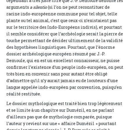
cependant à très juste titre que J.-P. Demoule dénonce les
arguments
a silentio
(si l’on ne peut reconstituer de
racine indo-européenne commune pour tel objet, telle
plante ou tel animal, c’est que ceux-ci n’existaient pas
sur le territoire des Indo-Européens indivis), et pourtant
il semble considérer que l’archéologie serait la pierre de
touche permettant de décider ultimement de la validité
des hypothèses linguistiques. Pourtant, que l’énorme
dossier archéologique européen résumé par J.-P.
Demoule, qui en est un excellent connaisseur, ne puisse
confirmer l’existence d’un peuple indo-européen, on peut
très bien en convenir sans pour autant être obligé
d’admettre qu’il n’y aurait jamais eu de locuteurs d’une
langue appelée indo-européen par convention, puisqu’en
réalité restituée.
Le dossier mythologique est traité bien trop légèrement
et se limite à un chapitre sur Dumézil, en ne parlant
d’ailleurs pas que de mythologie comparée, puisque
l’auteur y revient sur une « affaire Dumézil » pourtant
1