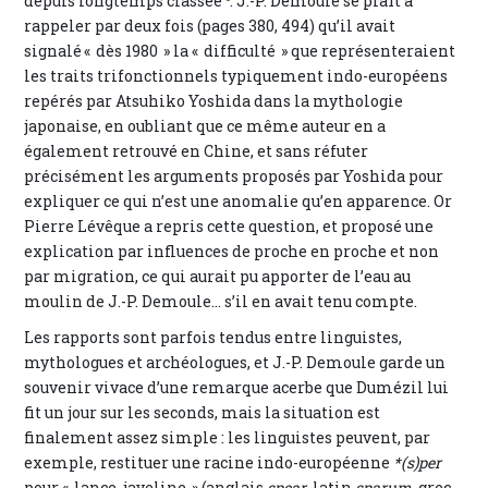
depuis longtemps classée
. J.-P. Demoule se plaît à
rappeler par deux fois (pages 380, 494) qu’il avait
signalé « dès 1980 » la « difficulté » que représenteraient
les traits trifonctionnels typiquement indo-européens
repérés par Atsuhiko Yoshida dans la mythologie
japonaise, en oubliant que ce même auteur en a
également retrouvé en Chine, et sans réfuter
précisément les arguments proposés par Yoshida pour
expliquer ce qui n’est une anomalie qu’en apparence. Or
Pierre Lévêque a repris cette question, et proposé une
explication par influences de proche en proche et non
par migration, ce qui aurait pu apporter de l’eau au
moulin de J.-P. Demoule… s’il en avait tenu compte.
Les rapports sont parfois tendus entre linguistes,
mythologues et archéologues, et J.-P. Demoule garde un
souvenir vivace d’une remarque acerbe que Dumézil lui
fit un jour sur les seconds, mais la situation est
finalement assez simple : les linguistes peuvent, par
exemple, restituer une racine indo-européenne
*(s)per
pour « lance, javeline » (anglais
spear
, latin
sparum
, grec