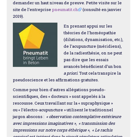
demander un haut niveau de preuve. Petite visite sur le
site de l’entreprise
pneumatit.ch
(consulté en janvier
2019).
En prenant appui sur les
théories de l’homéopathie
(dilutions, dynamisation, etc.),
de l’acupuncture (méridiens),
de la radiesthésie, on ne peut
pas dire que les essais
avancés bénéficient d’un bon
a priori
. Tout cela transpire la
pseudoscience et les affirmations gratuites.
Comme pour bien d’autres allégations pseudo-
scientifiques, des « docteurs » sont appelés à la
rescousse. Ceux travaillant sur la « supraphysique »
ou « l’électro-acupuncture » utilisent le traditionnel
jargon abscons :
« observation contemplative extérieure
avec impressions imaginatives »
,
« transmission des
impressions sur notre corps éthérique »
,
« Le rachis
cervical est intégré dans le circuit régulateur articulation