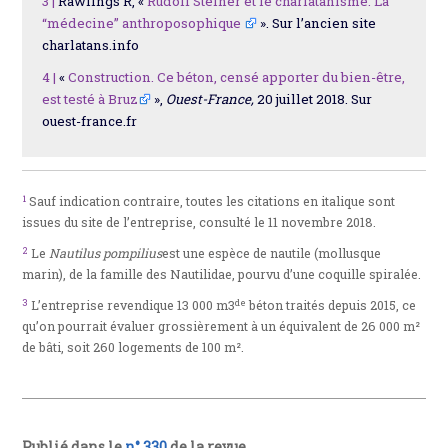
3 |
Rawlings R, «
Rudolf Steiner et le charlatanisme. La
“médecine” anthroposophique
». Sur l’ancien site
charlatans.info
4 |
«
Construction. Ce béton, censé apporter du bien-être,
est testé à Bruz
»,
Ouest-France,
20 juillet 2018. Sur
ouest-france.fr
1
Sauf indication contraire, toutes les citations en italique sont
issues du site de l’entreprise, consulté le 11 novembre 2018.
2
Le
Nautilus pompilius
est une espèce de nautile (mollusque
marin), de la famille des Nautilidae, pourvu d’une coquille spiralée.
3
de
L’entreprise revendique 13 000 m3
béton traités depuis 2015, ce
qu’on pourrait évaluer grossièrement à un équivalent de 26 000 m²
de bâti, soit 260 logements de 100 m².
Publié dans le
n° 330
de la revue