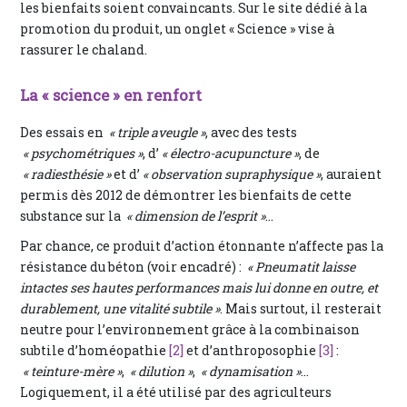
les bienfaits soient convaincants. Sur le site dédié à la
promotion du produit, un onglet « Science » vise à
rassurer le chaland.
La « science » en renfort
Des essais en
« triple aveugle »
, avec des tests
« psychométriques »
, d’
« électro-acupuncture »
, de
« radiesthésie »
et d’
« observation supraphysique »
, auraient
permis dès 2012 de démontrer les bienfaits de cette
substance sur la
« dimension de l’esprit »
…
Par chance, ce produit d’action étonnante n’affecte pas la
résistance du béton (voir encadré) :
« Pneumatit laisse
intactes ses hautes performances mais lui donne en outre, et
durablement, une vitalité subtile »
. Mais surtout, il resterait
neutre pour l’environnement grâce à la combinaison
subtile d’homéopathie
[2]
et d’anthroposophie
[3]
:
« teinture-mère »
,
« dilution »
,
« dynamisation »
…
Logiquement, il a été utilisé par des agriculteurs