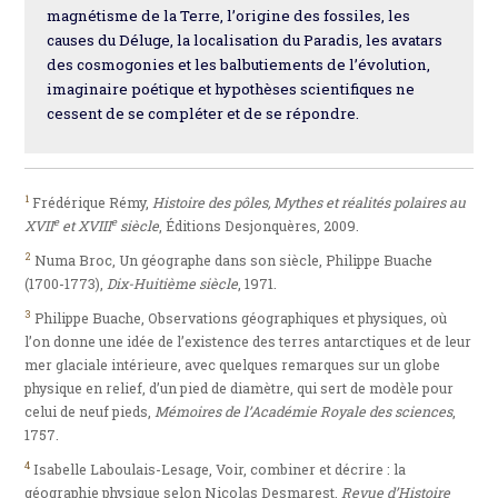
magnétisme de la Terre, l’origine des fossiles, les
causes du Déluge, la localisation du Paradis, les avatars
des cosmogonies et les balbutiements de l’évolution,
imaginaire poétique et hypothèses scientifiques ne
cessent de se compléter et de se répondre.
1
Frédérique Rémy,
Histoire des pôles, Mythes et réalités polaires au
e
e
XVII
et XVIII
siècle
, Éditions Desjonquères, 2009.
2
Numa Broc, Un géographe dans son siècle, Philippe Buache
(1700-1773),
Dix-Huitième siècle
, 1971.
3
Philippe Buache, Observations géographiques et physiques, où
l’on donne une idée de l’existence des terres antarctiques et de leur
mer glaciale intérieure, avec quelques remarques sur un globe
physique en relief, d’un pied de diamètre, qui sert de modèle pour
celui de neuf pieds,
Mémoires de l’Académie Royale des sciences
,
1757.
4
Isabelle Laboulais-Lesage, Voir, combiner et décrire : la
géographie physique selon Nicolas Desmarest,
Revue d’Histoire