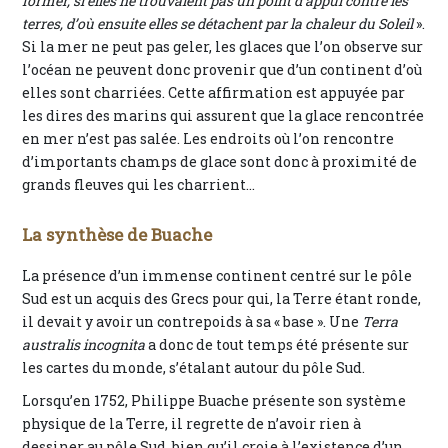
former, si elles ne trouvaient pas un point d’appui contre les
terres, d’où ensuite elles se détachent par la chaleur du Soleil
».
Si la mer ne peut pas geler, les glaces que l’on observe sur
l’océan ne peuvent donc provenir que d’un continent d’où
elles sont charriées. Cette affirmation est appuyée par
les dires des marins qui assurent que la glace rencontrée
en mer n’est pas salée. Les endroits où l’on rencontre
d’importants champs de glace sont donc à proximité de
grands fleuves qui les charrient...
La synthèse de Buache
La présence d’un immense continent centré sur le pôle
Sud est un acquis des Grecs pour qui, la Terre étant ronde,
il devait y avoir un contrepoids à sa « base ». Une
Terra
australis incognita
a donc de tout temps été présente sur
les cartes du monde, s’étalant autour du pôle Sud.
Lorsqu’en 1752, Philippe Buache présente son système
physique de la Terre, il regrette de n’avoir rien à
dessiner au pôle Sud, bien qu’il croie à l’existence d’un