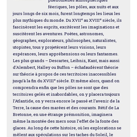
féeriques, les pôles, aux nuits et aux
jours longs de six mois, furent longtemps les lieux les
e
e
plus mythiques du monde. Du XVII
au XVIII
siècle, ils
fascinèrent les esprits, excitèrent les imaginations et
suscitèrent les aventures. Poètes, astronomes,
géographes, explorateurs, philosophes, naturalistes,
utopistes, tous y projetèrent leurs visions, leurs
espérances, leurs appréhensions ou leurs fantasmes.
Les plus grands – Descartes, Leibniz, Kant, mais aussi
d’Alembert, Halley ou Buffon – échafaudèrent théorie
sur théorie à propos de ces territoires inaccessibles
e
jusqu’à la fin du XVIII
siècle. Et même alors, quand on
comprendra enfin que les pôles ne sont que des
territoires gelés et inabordables, on y placera toujours
l’Atlantide, on y verra encore le passé et l’avenir de la
Terre, la cause des marées et des courants. Rétif de La
Bretonne, en une étrange prémonition, imaginera
même la montée des mers sous l’effet de la fonte des
glaces. Au long de cette histoire, où les explorations se
mêlent aux spéculations sur les taches du Soleil, le