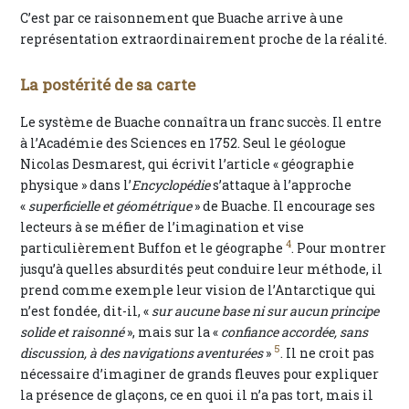
C’est par ce raisonnement que Buache arrive à une
représentation extraordinairement proche de la réalité.
La postérité de sa carte
Le système de Buache connaîtra un franc succès. Il entre
à l’Académie des Sciences en 1752. Seul le géologue
Nicolas Desmarest, qui écrivit l’article « géographie
physique » dans l’
Encyclopédie
s’attaque à l’approche
«
superficielle et géométrique
» de Buache. Il encourage ses
lecteurs à se méfier de l’imagination et vise
4
particulièrement Buffon et le géographe
. Pour montrer
jusqu’à quelles absurdités peut conduire leur méthode, il
prend comme exemple leur vision de l’Antarctique qui
n’est fondée, dit-il, «
sur aucune base ni sur aucun principe
solide et raisonné
», mais sur la «
confiance accordée, sans
5
discussion, à des navigations aventurées
»
. Il ne croit pas
nécessaire d’imaginer de grands fleuves pour expliquer
la présence de glaçons, ce en quoi il n’a pas tort, mais il