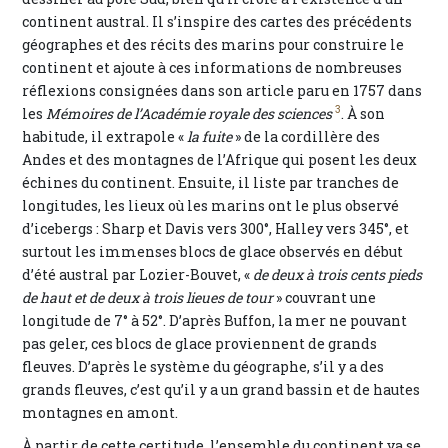
continent austral. Il s’inspire des cartes des précédents
géographes et des récits des marins pour construire le
continent et ajoute à ces informations de nombreuses
réflexions consignées dans son article paru en 1757 dans
3
les
Mémoires de l’Académie royale des sciences
. À son
habitude, il extrapole «
la fuite
» de la cordillère des
Andes et des montagnes de l’Afrique qui posent les deux
échines du continent. Ensuite, il liste par tranches de
longitudes, les lieux où les marins ont le plus observé
d’icebergs : Sharp et Davis vers 300°, Halley vers 345°, et
surtout les immenses blocs de glace observés en début
d’été austral par Lozier-Bouvet, «
de deux à trois cents pieds
de haut et de deux à trois lieues de tour
» couvrant une
longitude de 7° à 52°. D’après Buffon, la mer ne pouvant
pas geler, ces blocs de glace proviennent de grands
fleuves. D’après le système du géographe, s’il y a des
grands fleuves, c’est qu’il y a un grand bassin et de hautes
montagnes en amont.
À partir de cette certitude, l’ensemble du continent va se