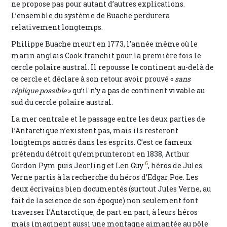
ne propose pas pour autant d’autres explications.
L’ensemble du système de Buache perdurera
relativement longtemps.
Philippe Buache meurt en 1773, l’année même où le
marin anglais Cook franchit pour la première fois le
cercle polaire austral. Il repousse le continent au-delà de
ce cercle et déclare à son retour avoir prouvé «
sans
réplique possible
» qu’il n’y a pas de continent vivable au
sud du cercle polaire austral.
La mer centrale et le passage entre les deux parties de
l’Antarctique n’existent pas, mais ils resteront
longtemps ancrés dans les esprits. C’est ce fameux
prétendu détroit qu’emprunteront en 1838, Arthur
6
Gordon Pym puis Jeorling et Len Guy
, héros de Jules
Verne partis à la recherche du héros d’Edgar Poe. Les
deux écrivains bien documentés (surtout Jules Verne, au
fait de la science de son époque) non seulement font
traverser l’Antarctique, de part en part, à leurs héros
mais imaginent aussi une montagne aimantée au pôle