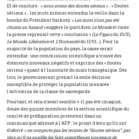
Et de conclure :
« nous avons des doutes sérieux »
… « Doutes
sérieux »… les mots mêmes entendus la veille dans la
bouche du Président Sarkozy.
« Les mots n’ont pas été
choisis au hasard »
suggère le quotidien
Le Monde
et toute
la presse reprenait cette « conclusion »
(Le Figaro
du 10/01,
Le Monde, Libération
et
L’Humanité
du 11/01...). Pour la
majorité de la population du pays, la cause serait
entendue : une commission scientifique a trouvé des
éléments nouveaux négatifs et exprime des « doutes
sérieux » quant à l
’
innocuité du maïs transgénique. Dès
lors, le gouvernement prenait la seule décision
susceptible de protéger la population menacée :
l
’
activation de la clause de sauvegarde.
Pourtant, et cela n’avait semble-t-il pas été imaginé,
douze des quinze membres de la section scientifique du
comité de préfiguration protestent dans un
communiqué adressé à l
’
AFP : le projet d
’
avis qu
’
ils ont
élaboré
« ne comporte pas les termes de “doutes sérieux”, pas
plus qu’il ne qualifie les faits scientifiques nouveaux de