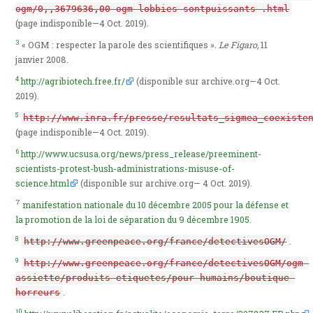
ogm/0,,3679636,00-ogm-lobbies-sontpuissants-.html
(page indisponible—4 Oct. 2019).
3
« OGM : respecter la parole des scientifiques ».
Le Figaro,
11
janvier 2008.
4
http://agribiotech.free.fr/
(disponible sur archive.org—4 Oct.
2019).
5
http://www.inra.fr/presse/resultats_sigmea_coexiste
(page indisponible—4 Oct. 2019).
6
http://www.ucsusa.org/news/press_release/preeminent-
scientists-protest-bush-administrations-misuse-of-
science.html
(disponible sur archive.org— 4 Oct. 2019).
7
manifestation nationale du 10 décembre 2005 pour la défense et
la promotion de la loi de séparation du 9 décembre 1905
.
8
.
http://www.greenpeace.org/france/detectivesOGM/
9
http://www.greenpeace.org/france/detectivesOGM/ogm-
assiette/produits-etiquetes/pour-humains/boutique-
.
horreurs
10