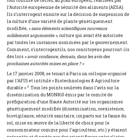
tout comme de celles, au plan européen, réalisées par
l’Autorité européenne de sécurité des aliments (AESA).
Ils s’interrogent ensuite sur la décision de suspension de
la culture d’une variété de plante génétiquement
modifiée,
« sans éléments scientifiques nouveaux
solidement argumentés »,
culture qui avait été autorisée
par toutes les instances nommées par le gouvernement.
Comment, s’interrogentils, nos concitoyens pourront-ils
dès lors
« avoir confiance, demain, dans les avis des
prochaines autorités mises en place ? »
Le 17 janvier 2008, se tenait à Paris un colloque organisé
par l’AFIS et intitulé « Biotechnologies & Agriculture
4
durable »
. Tous les points soulevés dans l’avis sur la
dissémination du MON810 émis par le comité de
préfiguration d’une Haute Autorité sur les organismes
génétiquement modifiés (dissémination, coexistence,
biovigilance, sécurité sanitaire, impacts sur la faune du
sol, mise en œuvre de la liberté de choix pour le
consommateur comme pour l’agriculteur, etc.) y étaient
présentés et discutés par des scientifiques spécialistes