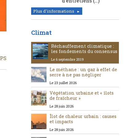
d’entretiens (…)
Plus d'informations
Climat
Réchauffement climatique :
les fondements du consensus
SPS
Le 6 septembre 2019
Le méthane : un gaz à effet de
serre à ne pas négliger
Le 23 juillet 2026
Végétation urbaine et « îlots
de fraîcheur »
Le 28 juin 2026
Îlot de chaleur urbain : causes
et impacts
Le 28 juin 2026