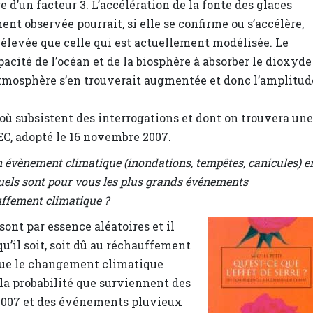
re d’un facteur 3. L’accélération de la fonte des glaces
nt observée pourrait, si elle se confirme ou s’accélère,
élevée que celle qui est actuellement modélisée. Le
cité de l’océan et de la biosphère à absorber le dioxyde
’atmosphère s’en trouverait augmentée et donc l’amplitud
ù subsistent des interrogations et dont on trouvera une
IEC, adopté le 16 novembre 2007.
t un évènement climatique (inondations, tempêtes, canicules) e
uels sont pour vous les plus grands événements
uffement climatique ?
nt par essence aléatoires et il
qu’il soit, soit dû au réchauffement
t que le changement climatique
 la probabilité que surviennent des
 2007 et des événements pluvieux