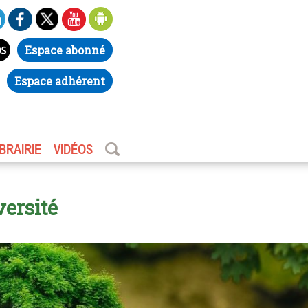
Espace abonné
Espace adhérent
IBRAIRIE
VIDÉOS
versité