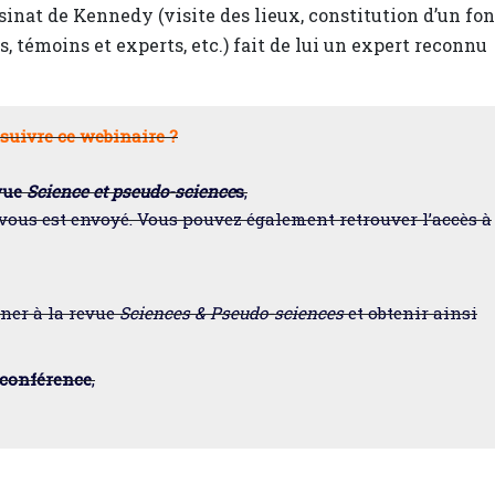
ssinat de Kennedy (visite des lieux, constitution d’un fo
 témoins et experts, etc.) fait de lui un expert reconnu
uivre ce webinaire ?
evue
Science et pseudo-science
s
,
ous est envoyé. Vous pouvez également retrouver l’accès à
nner à la revue
Sciences & Pseudo-sciences
et obtenir ainsi
bconférence
,