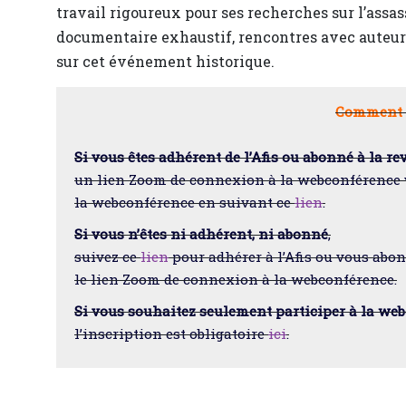
travail rigoureux pour ses recherches sur l’assa
documentaire exhaustif, rencontres avec auteurs,
sur cet événement historique.
Comment s
Si vous êtes adhérent de l’Afis ou abonné à la r
un lien Zoom de connexion à la webconférence v
la webconférence en suivant ce
lien
.
Si vous n’êtes ni adhérent, ni abonné
,
suivez ce
lien
pour adhérer à l’Afis ou vous abo
le lien Zoom de connexion à la webconférence.
Si vous souhaitez seulement participer à la we
l’inscription est obligatoire
ici
.