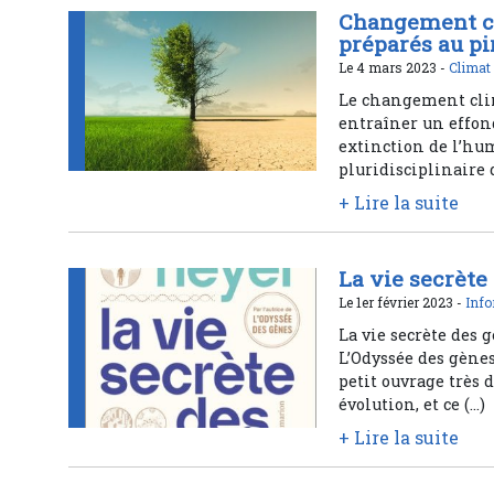
Changement cl
préparés au pi
Le 4 mars 2023 -
Climat
Le changement clim
entraîner un effo
extinction de l’hum
pluridisciplinaire 
+ Lire la suite
La vie secrète
Le 1er février 2023 -
Info
La vie secrète des
L’Odyssée des gènes
petit ouvrage très 
évolution, et ce (…)
+ Lire la suite