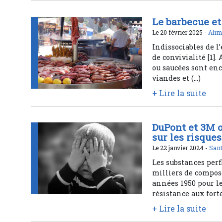
Le barbecue et 
Le 20 février 2025 -
Alim
Indissociables de l
de convivialité [1].
ou saucées sont enc
viandes et (…)
+ Lire la suite
DuPont et 3M o
sur les risques
Le 22 janvier 2024 -
Sant
Les substances per
milliers de compos
années 1950 pour l
résistance aux fort
+ Lire la suite