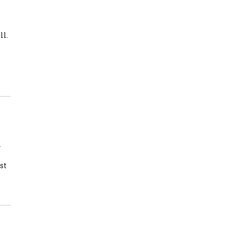
ll.
l
st