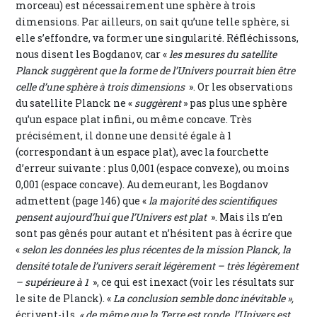
morceau) est nécessairement une sphère à trois
dimensions. Par ailleurs, on sait qu’une telle sphère, si
elle s’effondre, va former une singularité. Réfléchissons,
nous disent les Bogdanov, car «
les mesures du satellite
Planck suggèrent que la forme de l’Univers pourrait bien être
celle d’une sphère à trois dimensions
». Or les observations
du satellite Planck ne «
suggèrent
» pas plus une sphère
qu’un espace plat infini, ou même concave. Très
précisément, il donne une densité égale à 1
(correspondant à un espace plat), avec la fourchette
d’erreur suivante : plus 0,001 (espace convexe), ou moins
0,001 (espace concave). Au demeurant, les Bogdanov
admettent (page 146) que «
la majorité des scientifiques
pensent aujourd’hui que l’Univers est plat
». Mais ils n’en
sont pas gênés pour autant et n’hésitent pas à écrire que
«
selon les données les plus récentes de la mission Planck, la
densité totale de l’univers serait légèrement – très légèrement
– supérieure à 1
», ce qui est inexact (voir les résultats sur
le site de Planck). «
La conclusion semble donc inévitable »,
écrivent-ils,
« de même que la Terre est ronde, l’Univers est