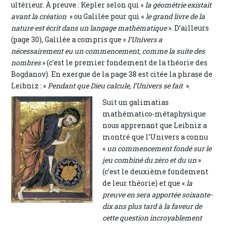
ultérieur. À preuve : Kepler selon qui «
la géométrie existait
avant la création
» ou Galilée pour qui «
le grand livre de la
nature est écrit dans un langage mathématique
». D’ailleurs
(page 30), Galilée a compris que «
l’Univers a
nécessairement eu un commencement, comme la suite des
nombres
» (c’est le premier fondement de la théorie des
Bogdanov). En exergue de la page 38 est citée la phrase de
Leibniz : «
Pendant que Dieu calcule, l’Univers se fait
».
Suit un galimatias
mathématico-métaphysique
nous apprenant que Leibniz a
montré que l’Univers a connu
«
un commencement fondé sur le
jeu combiné du zéro et du un
»
(c’est le deuxième fondement
de leur théorie) et que «
la
preuve en sera apportée soixante-
dix ans plus tard à la faveur de
cette question incroyablement