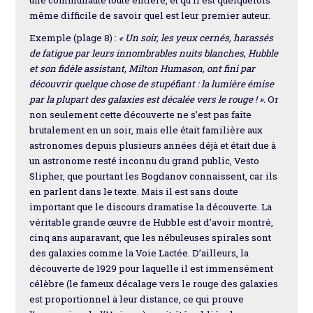
une communauté toute entière, et qu’il est quelquefois
même difficile de savoir quel est leur premier auteur.
Exemple (plage 8) :
« Un soir, les yeux cernés, harassés
de fatigue par leurs innombrables nuits blanches, Hubble
et son fidèle assistant, Milton Humason, ont fini par
découvrir quelque chose de stupéfiant : la lumière émise
par la plupart des galaxies est décalée vers le rouge ! ».
Or
non seulement cette découverte ne s’est pas faite
brutalement en un soir, mais elle était familière aux
astronomes depuis plusieurs années déjà et était due à
un astronome resté inconnu du grand public, Vesto
Slipher, que pourtant les Bogdanov connaissent, car ils
en parlent dans le texte. Mais il est sans doute
important que le discours dramatise la découverte. La
véritable grande œuvre de Hubble est d’avoir montré,
cinq ans auparavant, que les nébuleuses spirales sont
des galaxies comme la Voie Lactée. D’ailleurs, la
découverte de 1929 pour laquelle il est immensément
célèbre (le fameux décalage vers le rouge des galaxies
est proportionnel à leur distance, ce qui prouve