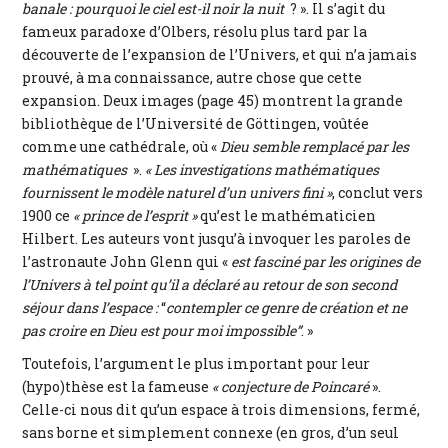
banale : pourquoi le ciel est-il noir la nuit
? ». Il s’agit du
fameux paradoxe d’Olbers, résolu plus tard par la
découverte de l’expansion de l’Univers, et qui n’a jamais
prouvé, à ma connaissance, autre chose que cette
expansion. Deux images (page 45) montrent la grande
bibliothèque de l’Université de Göttingen, voûtée
comme une cathédrale, où «
Dieu semble remplacé par les
mathématiques
».
« Les investigations mathématiques
fournissent le modèle naturel d’un univers fini »
, conclut vers
1900 ce
« prince de l’esprit »
qu’est le mathématicien
Hilbert. Les auteurs vont jusqu’à invoquer les paroles de
l’astronaute John Glenn qui «
est fasciné par les origines de
l’Univers à tel point qu’il a déclaré au retour de son second
séjour dans l’espace :
“
contempler ce genre de création et ne
pas croire en Dieu est pour moi impossible”
. »
Toutefois, l’argument le plus important pour leur
(hypo)thèse est la fameuse
« conjecture de Poincaré
».
Celle-ci nous dit qu’un espace à trois dimensions, fermé,
sans borne et simplement connexe (en gros, d’un seul