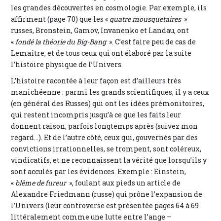
les grandes découvertes en cosmologie. Par exemple, ils
affirment (page 70) que les «
quatre mousquetaires
»
russes, Bronstein, Gamov, Invanenko et Landau, ont
«
fondé la théorie du Big-Bang
». C’est faire peu de cas de
Lemaître, et de tous ceux qui ont élaboré par la suite
l’histoire physique de l’Univers.
L’histoire racontée à leur façon est d’ailleurs très
manichéenne : parmi les grands scientifiques, il y a ceux
(en général des Russes) qui ont les idées prémonitoires,
qui restent incompris jusqu’à ce que les faits leur
donnent raison, parfois longtemps après (suivez mon
regard…). Et de l’autre côté, ceux qui, gouvernés par des
convictions irrationnelles, se trompent, sont coléreux,
vindicatifs, et ne reconnaissent la vérité que lorsqu’ils y
sont acculés par les évidences. Exemple : Einstein,
«
blême de fureur
», foulant aux pieds un article de
Alexandre Friedmann (russe) qui prône l’expansion de
l’Univers (leur controverse est présentée pages 64 à 69
littéralement comme une lutte entre l’ange –