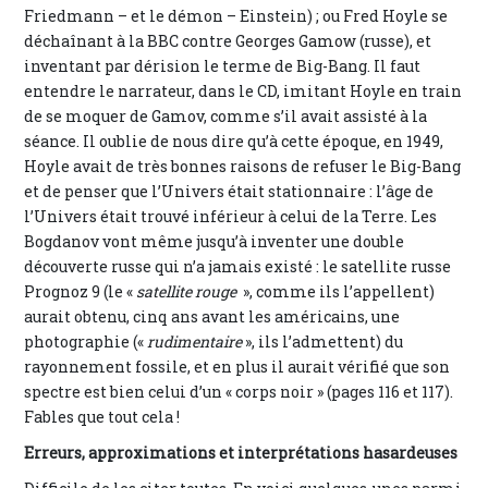
Friedmann – et le démon – Einstein) ; ou Fred Hoyle se
déchaînant à la BBC contre Georges Gamow (russe), et
inventant par dérision le terme de Big-Bang. Il faut
entendre le narrateur, dans le CD, imitant Hoyle en train
de se moquer de Gamov, comme s’il avait assisté à la
séance. Il oublie de nous dire qu’à cette époque, en 1949,
Hoyle avait de très bonnes raisons de refuser le Big-Bang
et de penser que l’Univers était stationnaire : l’âge de
l’Univers était trouvé inférieur à celui de la Terre. Les
Bogdanov vont même jusqu’à inventer une double
découverte russe qui n’a jamais existé : le satellite russe
Prognoz 9 (le «
satellite rouge
», comme ils l’appellent)
aurait obtenu, cinq ans avant les américains, une
photographie («
rudimentaire
», ils l’admettent) du
rayonnement fossile, et en plus il aurait vérifié que son
spectre est bien celui d’un « corps noir » (pages 116 et 117).
Fables que tout cela !
Erreurs, approximations et interprétations hasardeuses