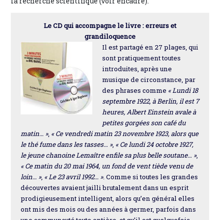
la recherche scientifique (voir encadré).
Le CD qui accompagne le livre : erreurs et
grandiloquence
Il est partagé en 27 plages, qui
sont pratiquement toutes
introduites, après une
musique de circonstance, par
des phrases comme
« Lundi 18
septembre 1922, à Berlin, il est 7
heures, Albert Einstein avale à
petites gorgées son café du
matin… »
,
« Ce vendredi matin 23 novembre 1923, alors que
le thé fume dans les tasses… »
,
« Ce lundi 24 octobre 1927,
le jeune chanoine Lemaître enfile sa plus belle soutane… »
,
« Ce matin du 20 mai 1964, un fond de vent tiède venu de
loin… »
,
« Le 23 avril 1992… »
. Comme si toutes les grandes
découvertes avaient jailli brutalement dans un esprit
prodigieusement intelligent, alors qu’en général elles
ont mis des mois ou des années à germer, parfois dans