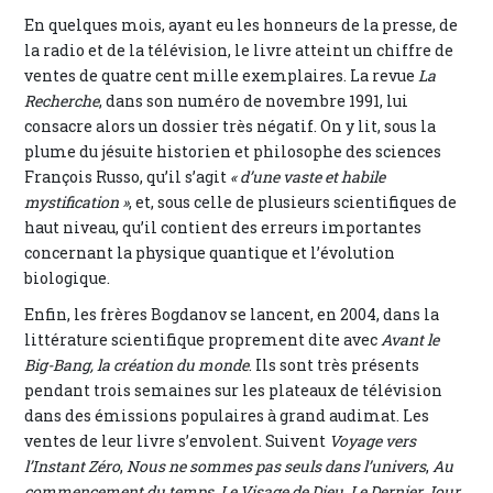
En quelques mois, ayant eu les honneurs de la presse, de
la radio et de la télévision, le livre atteint un chiffre de
ventes de quatre cent mille exemplaires. La revue
La
Recherche
, dans son numéro de novembre 1991, lui
consacre alors un dossier très négatif. On y lit, sous la
plume du jésuite historien et philosophe des sciences
François Russo, qu’il s’agit
« d’une vaste et habile
mystification »
, et, sous celle de plusieurs scientifiques de
haut niveau, qu’il contient des erreurs importantes
concernant la physique quantique et l’évolution
biologique.
Enfin, les frères Bogdanov se lancent, en 2004, dans la
littérature scientifique proprement dite avec
Avant le
Big-Bang, la création du monde
. Ils sont très présents
pendant trois semaines sur les plateaux de télévision
dans des émissions populaires à grand audimat. Les
ventes de leur livre s’envolent. Suivent
Voyage vers
l’Instant Zéro
,
Nous ne sommes pas seuls dans l’univers
,
Au
commencement du temps
,
Le Visage de Dieu
,
Le Dernier Jour