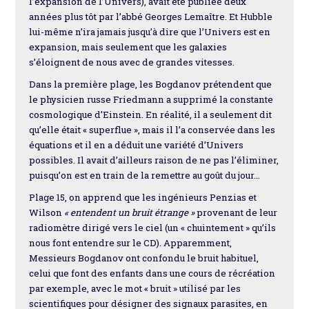
l’expansion de l’Univers), avait été publiée deux
années plus tôt par l’abbé Georges Lemaître. Et Hubble
lui-même n’ira jamais jusqu’à dire que l’Univers est en
expansion, mais seulement que les galaxies
s’éloignent de nous avec de grandes vitesses.
Dans la première plage, les Bogdanov prétendent que
le physicien russe Friedmann a supprimé la constante
cosmologique d’Einstein. En réalité, il a seulement dit
qu’elle était « superflue », mais il l’a conservée dans les
équations et il en a déduit une variété d’Univers
possibles. Il avait d’ailleurs raison de ne pas l’éliminer,
puisqu’on est en train de la remettre au goût du jour…
Plage 15, on apprend que les ingénieurs Penzias et
Wilson
« entendent un bruit étrange »
provenant de leur
radiomètre dirigé vers le ciel (un « chuintement » qu’ils
nous font entendre sur le CD). Apparemment,
Messieurs Bogdanov ont confondu le bruit habituel,
celui que font des enfants dans une cours de récréation
par exemple, avec le mot « bruit » utilisé par les
scientifiques pour désigner des signaux parasites, en