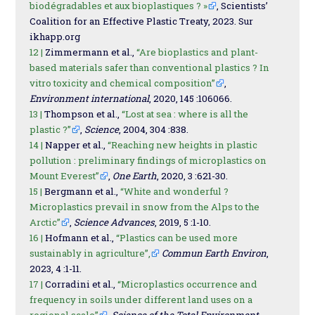
biodégradables et aux bioplastiques ? »
, Scientists’
Coalition for an Effective Plastic Treaty, 2023. Sur
ikhapp.org
12 |
Zimmermann et al.,
“Are bioplastics and plant-
based materials safer than conventional plastics ? In
vitro toxicity and chemical composition”
,
Environment international
, 2020, 145 :106066.
13 |
Thompson et al.,
“Lost at sea : where is all the
plastic ?”
,
Science
, 2004, 304 :838.
14 |
Napper et al.,
“Reaching new heights in plastic
pollution : preliminary findings of microplastics on
Mount Everest”
,
One Earth
, 2020, 3 :621-30.
15 |
Bergmann et al.,
“White and wonderful ?
Microplastics prevail in snow from the Alps to the
Arctic”
,
Science Advances
, 2019, 5 :1-10.
16 |
Hofmann et al.,
“Plastics can be used more
sustainably in agriculture”,
Commun Earth Environ
,
2023, 4 :1-11.
17 |
Corradini et al.,
“Microplastics occurrence and
frequency in soils under different land uses on a