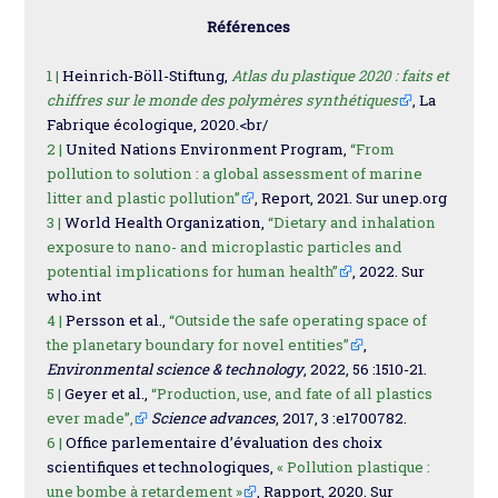
Références
1 |
Heinrich-Böll-Stiftung,
Atlas du plastique 2020 : faits et
chiffres sur le monde des polymères synthétiques
, La
Fabrique écologique, 2020.<br/
2 |
United Nations Environment Program,
“From
pollution to solution : a global assessment of marine
litter and plastic pollution”
, Report, 2021. Sur unep.org
3 |
World Health Organization,
“Dietary and inhalation
exposure to nano- and microplastic particles and
potential implications for human health”
, 2022. Sur
who.int
4 |
Persson et al.,
“Outside the safe operating space of
the planetary boundary for novel entities”
,
Environmental science & technology
, 2022, 56 :1510-21.
5 |
Geyer et al.,
“Production, use, and fate of all plastics
ever made”,
Science advances
, 2017, 3 :e1700782.
6 |
Office parlementaire d’évaluation des choix
scientifiques et technologiques,
« Pollution plastique :
une bombe à retardement »
, Rapport, 2020. Sur