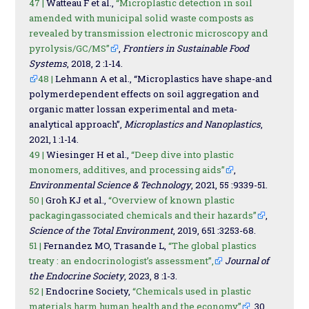
47 |
Watteau F et al.,
“Microplastic detection in soil
amended with municipal solid waste composts as
revealed by transmission electronic microscopy and
pyrolysis/GC/MS”
,
Frontiers in Sustainable Food
Systems
, 2018, 2 :1-14.
48 |
Lehmann A et al., “Microplastics have shape-and
polymerdependent effects on soil aggregation and
organic matter lossan experimental and meta-
analytical approach”,
Microplastics and Nanoplastics
,
2021, 1 :1-14.
49 |
Wiesinger H et al.,
“Deep dive into plastic
monomers, additives, and processing aids”
,
Environmental Science & Technology
, 2021, 55 :9339-51.
50 |
Groh KJ et al.,
“Overview of known plastic
packagingassociated chemicals and their hazards”
,
Science of the Total Environment
, 2019, 651 :3253-68.
51 |
Fernandez MO, Trasande L,
“The global plastics
treaty : an endocrinologist’s assessment”,
Journal of
the Endocrine Society
, 2023, 8 :1-3.
52 |
Endocrine Society,
“Chemicals used in plastic
materials harm human health and the economy”
, 30