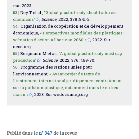
mai 2023.
53 |
Dey T et al.,
“Global plastic treaty should address
chemicals”
,
Science
, 2022, 378 :841-2.
54 |
Organisation de coopération et de développement
économique,
« Perspectives mondiales des plastiques :
scénarios d’action à l’horizon 2060 »
, 2022. Sur
oecd.org
55 |
Bergmann M et al.,
“A global plastic treaty must cap
production”
,
Science
, 2022, 376 :469-70.
56 |
Programme des Nations unies pour
l’environnement,
« Avant-projet de texte de
l’instrument international juridiquement contraignant
sur la pollution plastique, notamment dans le milieu
marin »
, 2023. Sur wedocs.unep.org
Publié dans le
n° 347
de la revue