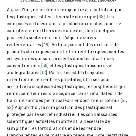
Le Chiffonnier (détail), Marianne von Werefkin (1860-1938)
Aujourd’hui, un problème majeur lié à la pollution par
les plastiques est leur diversité chimique
[48]
. Les
composés utilisés dans la production de plastiques se
comptent en milliers de molécules, dont quelques
pourcents seulement font l’objet de suivis
réglementaires
[49]
. Au final, ce sont des milliers de
produits chimiques potentiellement toxiques pour les
écosystèmes qui sont présents dans les plastiques
conventionnels
[50]
et les plastiques biosourcés et
biodégradables
[12]
. Parmi les additifs ajoutés
intentionnellement, les phtalates, utilisés pour
accroître la souplesse des plastiques, les bisphénols qui
renforcent leur résistance, ou certains retardateurs de
flamme sont des perturbateurs endocriniens connus [
51
,
52
]. Aujourd’hui, la composition des plastiques est
protégée par le secret industriel. Les connaissances
scientifiques actuelles montrent la nécessité de
simplifier les formulations et de les rendre
transparentes, et de mettre en place une liste restrictive