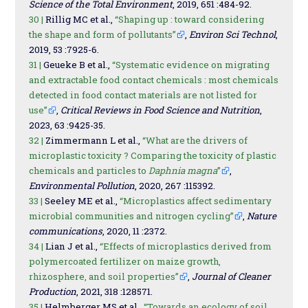
Science of the Total Environment
, 2019, 651 :484-92.
30 |
Rillig MC et al.,
“Shaping up : toward considering
the shape and form of pollutants”
,
Environ Sci Technol
,
2019, 53 :7925-6.
31 |
Geueke B et al.,
“Systematic evidence on migrating
and extractable food contact chemicals : most chemicals
detected in food contact materials are not listed for
use”
,
Critical Reviews in Food Science and Nutrition
,
2023, 63 :9425-35.
32 |
Zimmermann L et al.,
“What are the drivers of
microplastic toxicity ? Comparing the toxicity of plastic
chemicals and particles to
Daphnia magna
”
,
Environmental Pollution
, 2020, 267 :115392.
33 |
Seeley ME et al.,
“Microplastics affect sedimentary
microbial communities and nitrogen cycling”
,
Nature
communications
, 2020, 11 :2372.
34 |
Lian J et al.,
“Effects of microplastics derived from
polymercoated fertilizer on maize growth,
rhizosphere, and soil properties”
,
Journal of Cleaner
Production
, 2021, 318 :128571.
35 |
Helmberger MS et al.,
“Towards an ecology of soil