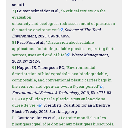
senat.fr
7 |
Leistenschneider et al.,
“A critical review on the
evaluation
of toxicity and ecological risk assessment of plastics in
the marine environment”
,
Science of The Total
Environment
, 2023, 896 :164955.
8 |
Paul-Pont et al.,
“Discussion about suitable
applications for biodegradable plastics regarding their
sources, uses and end of life”
,
Waste Management
,
2023, 157 :242-8.
9 |
Napper IE, Thompson RC,
“Environmental
deterioration of biodegradable, oxo-biodegradable,
compostable, and conventional plastic carrier bags in
the sea, soil, and open-air over a 3-year period”
,
Environmental Science & Technology
, 2019, 53 :4775-83.
10 |
« La pollution par le plastique tout au long de sa
durée de vie »
, Scientists’ Coalition for an Effective
Plastic Treaty, 2023. Sur ikhapp.org
11 |
Courtene-Jones et al.,
« Le traité mondial sur les
plastiques : quel rôle donner aux plastiques biosourcés,