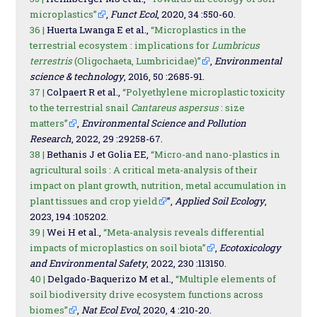
microplastics”
,
Funct Ecol
, 2020, 34 :550-60.
36 |
Huerta Lwanga E et al.,
“Microplastics in the
terrestrial ecosystem : implications for
Lumbricus
terrestris
(Oligochaeta, Lumbricidae)”
,
Environmental
science & technology
, 2016, 50 :2685-91.
37 |
Colpaert R et al.,
“Polyethylene microplastic toxicity
to the terrestrial snail
Cantareus aspersus
: size
matters”
,
Environmental Science and Pollution
Research
, 2022, 29 :29258-67.
38 |
Bethanis J et Golia EE,
“Micro-and nano-plastics in
agricultural soils : A critical meta-analysis of their
impact on plant growth, nutrition, metal accumulation in
plant tissues and crop yield
”,
Applied Soil Ecology
,
2023, 194 :105202.
39 |
Wei H et al.,
“Meta-analysis reveals differential
impacts of microplastics on soil biota”
,
Ecotoxicology
and Environmental Safety
, 2022, 230 :113150.
40 |
Delgado-Baquerizo M et al.,
“Multiple elements of
soil biodiversity drive ecosystem functions across
biomes”
,
Nat Ecol Evol
, 2020, 4 :210-20.