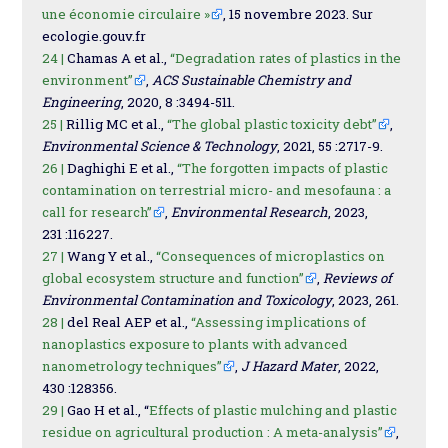
une économie circulaire »
, 15 novembre 2023. Sur
ecologie.gouv.fr
24 |
Chamas A et al.,
“Degradation rates of plastics in the
environment”
,
ACS Sustainable Chemistry and
Engineering
, 2020, 8 :3494-511.
25 |
Rillig MC et al.,
“The global plastic toxicity debt”
,
Environmental Science & Technology
, 2021, 55 :2717-9.
26 |
Daghighi E et al.,
“The forgotten impacts of plastic
contamination on terrestrial micro- and mesofauna : a
call for research”
,
Environmental Research
, 2023,
231 :116227.
27 |
Wang Y et al.,
“Consequences of microplastics on
global ecosystem structure and function”
,
Reviews of
Environmental Contamination and Toxicology
, 2023, 261.
28 |
del Real AEP et al.,
“Assessing implications of
nanoplastics exposure to plants with advanced
nanometrology techniques”
,
J Hazard Mater
, 2022,
430 :128356.
29 |
Gao H et al., “
Effects of plastic mulching and plastic
residue on agricultural production : A meta-analysis”
,