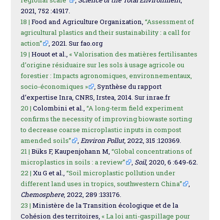
regional scale”
,
Science of the Total Environment
,
2021, 752 :41917.
18 |
Food and Agriculture Organization,
“Assessment of
agricultural plastics and their sustainability : a call for
action”
, 2021. Sur fao.org
19 |
Houot et al.,
« Valorisation des matières fertilisantes
d’origine résiduaire sur les sols à usage agricole ou
forestier : Impacts agronomiques, environnementaux,
socio-économiques »
, Synthèse du rapport
d’expertise Inra, CNRS, Irstea, 2014. Sur inrae.fr
20 |
Colombini et al.,
“A long-term field experiment
confirms the necessity of improving biowaste sorting
to decrease coarse microplastic inputs in compost
amended soils”
,
Environ Pollut
, 2022, 315 :120369.
21 |
Büks F, Kaupenjohann M,
“Global concentrations of
microplastics in soils : a review”
,
Soil
, 2020, 6 :649-62.
22 |
Xu G et al.,
“Soil microplastic pollution under
different land uses in tropics, southwestern China”
,
Chemosphere
, 2022, 289 :133176.
23 |
Ministère de la Transition écologique et de la
Cohésion des territoires,
« La loi anti-gaspillage pour