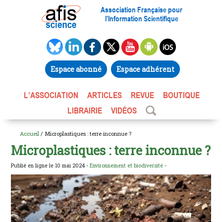
Association Française pour
l’Information Scientifique
Espace abonné
Espace adhérent
L’ASSOCIATION
ARTICLES
REVUE
BOUTIQUE
LIBRAIRIE
VIDÉOS
Accueil
/ Microplastiques : terre inconnue ?
Microplastiques : terre inconnue ?
Publié en ligne le 10 mai 2024 -
Environnement et biodiversité
-