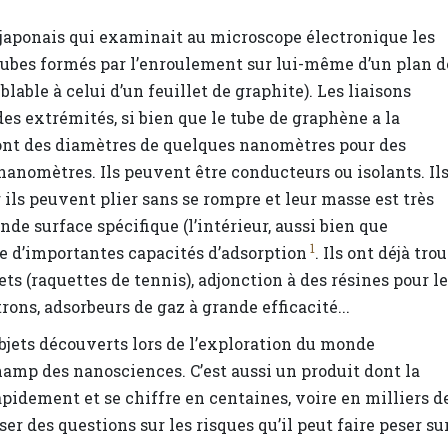
japonais qui examinait au microscope électronique les
 tubes formés par l’enroulement sur lui-même d’un plan d
ble à celui d’un feuillet de graphite). Les liaisons
des extrémités, si bien que le tube de graphène a la
s ont des diamètres de quelques nanomètres pour des
nanomètres. Ils peuvent être conducteurs ou isolants. Il
ls peuvent plier sans se rompre et leur masse est très
nde surface spécifique (l’intérieur, aussi bien que
1
re d’importantes capacités d’adsorption
. Ils ont déjà tro
s (raquettes de tennis), adjonction à des résines pour l
ons, adsorbeurs de gaz à grande efficacité...
bjets découverts lors de l’exploration du monde
hamp des nanosciences. C’est aussi un produit dont la
apidement et se chiffre en centaines, voire en milliers d
ser des questions sur les risques qu’il peut faire peser su