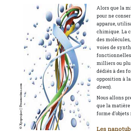
Alors que la mi
pour ne conser
apparue, utili
chimique. La c
des molécules,
voies de synth
fonctionnelles,
milliers ou pl
dédiés à des f
opposition à l
down
).
Nous allons pr
que la matière
forme d’objets
Les nanotub