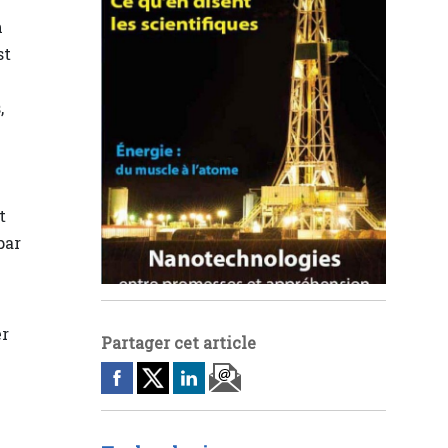
m
st
,
t
par
er
Partager cet article