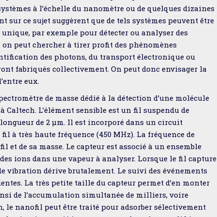
es systèmes à l’échelle du nanomètre ou de quelques dizaines
t sur ce sujet suggèrent que de tels systèmes peuvent être
e unique, par exemple pour détecter ou analyser des
e, on peut chercher à tirer profit des phénomènes
ification des photons, du transport électronique ou
ront fabriqués collectivement. On peut donc envisager la
’entre eux.
spectromètre de masse dédié à la détection d’une molécule
 Caltech. L’élément sensible est un fil suspendu de
longueur de 2 µm. Il est incorporé dans un circuit
 fil à très haute fréquence (450 MHz). La fréquence de
il et de sa masse. Le capteur est associé à un ensemble
des ions dans une vapeur à analyser. Lorsque le fil capture
e vibration dérive brutalement. Le suivi des événements
entes. La très petite taille du capteur permet d’en monter
insi de l’accumulation simultanée de milliers, voire
 le nanofil peut être traité pour adsorber sélectivement