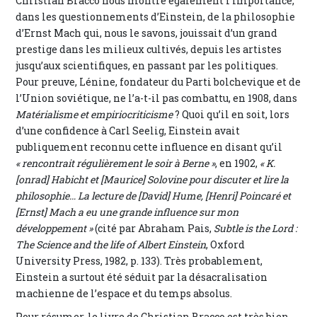
Christian Bracco nous montre également l’importance,
dans les questionnements d’Einstein, de la philosophie
d’Ernst Mach qui, nous le savons, jouissait d’un grand
prestige dans les milieux cultivés, depuis les artistes
jusqu’aux scientifiques, en passant par les politiques.
Pour preuve, Lénine, fondateur du Parti bolchevique et de
l’Union soviétique, ne l’a-t-il pas combattu, en 1908, dans
Matérialisme et empiriocriticisme
? Quoi qu’il en soit, lors
d’une confidence à Carl Seelig, Einstein avait
publiquement reconnu cette influence en disant qu’il
« rencontrait régulièrement le soir à Berne »
, en 1902,
« K.
[onrad] Habicht et [Maurice] Solovine pour discuter et lire la
philosophie… La lecture de [David] Hume, [Henri] Poincaré et
[Ernst] Mach a eu une grande influence sur mon
développement »
(cité par Abraham Pais,
Subtle is the Lord :
The Science and the life of Albert Einstein
, Oxford
University Press, 1982, p. 133). Très probablement,
Einstein a surtout été séduit par la désacralisation
machienne de l’espace et du temps absolus.
Pour résumer, le livre de Christian Bracco est très bien