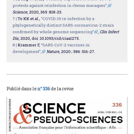
protects against reinfection in rhesus macaques”,
Science
, 2020, 369 :818-23.
7 |
To KK et al.,
“COVID-19 re-infection by a
phylogenetically distinct SARS-coronavirus-2 strain
confirmed by whole genome sequencing”
,
Clin Infect
Dis
, 2020, doi :10.1093/cid/ciaa1275.
8 |
Krammer F,
“SARS-CoV-2 vaccines in
development”,
Nature
, 2020 ; 586 :516-27.
Publié dans le
n° 336
de la revue