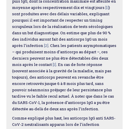
puis IgG, dont la concentration maximale est atteinte en
moyenne après respectivement dix et vingt jours
[1]
)
sont produites avec des délais variables, expliquant
pourquoi il est important de respecter un timing
scrupuleux lors de la réalisation de tests sérologiques
dans un but diagnostique. On estime que plus de 90 %
des individus auront fait des anticorps IgG un mois
après l’infection
[2]
. Chez les patients asymptomatiques
– qui produisent moins d’anticorps au départ –, ces
derniers peuvent ne plus être détectables dès deux
mois après le contact
[1]
. En cas de forte réponse
(souvent associée à la gravité de la maladie, mais pas
toujours), des anticorps peuvent en revanche être
encore retrouvés jusque 6 à 8 mois plus tard, sans
pouvoir néanmoins préjuger de leur persistance plus
tardive vu le faible recul actuel. À noter que dans le cas
du SARS-CoV-1, la présence d’anticorps IgG a pu être
détectée au-delà de deux ans après l’infection.
Comme expliqué plus haut, les anticorps IgG anti SARS-
CoV-2 neutralisants apparus lors de l’infection