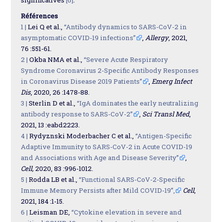
significatives
[6]
.
Références
1 |
Lei Q et al.,
“Antibody dynamics to SARS-CoV-2 in
asymptomatic COVID-19 infections”
,
Allergy
, 2021,
76 :551-61.
2 |
Okba NMA et al.,
“Severe Acute Respiratory
Syndrome Coronavirus 2-Specific Antibody Responses
in Coronavirus Disease 2019 Patients”
,
Emerg Infect
Dis
, 2020, 26 :1478-88.
3 |
Sterlin D et al.,
“IgA dominates the early neutralizing
antibody response to SARS-CoV-2”
,
Sci Transl Med
,
2021, 13 :eabd2223.
4 |
Rydyznski Moderbacher C et al.,
“Antigen-Specific
Adaptive Immunity to SARS-CoV-2 in Acute COVID-19
and Associations with Age and Disease Severity”
,
Cell,
2020, 83 :996-1012.
5 |
Rodda LB et al.,
“Functional SARS-CoV-2-Specific
Immune Memory Persists after Mild COVID-19”,
Cell
,
2021, 184 :1-15.
6 |
Leisman DE,
“Cytokine elevation in severe and