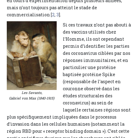
en cours d’expérimentation depuis plusieurs années,
mais n’ont toujours pas atteint le stade de
commercialisation [
2
,
3
].
Si ces travaux n’ont pas abouti à
des vaccins utilisés chez
l’Homme, ils ont cependant
permis d’identifier les parties
des coronavirus ciblées par nos
réponses immunitaires, et en
particulier une protéine
baptisée protéine Spike
(responsable de l’aspect en
couronne observé dans les
Les Savants
,
études structurales des
Gabriel von Max (1840-1915)
coronavirus) au sein de
laquelle certaines régions sont
plus spécifiquement impliquées dans le processus
d’invasion dans les cellules humaines (notamment la
région RBD pour « receptor binding domain »). C’est cette