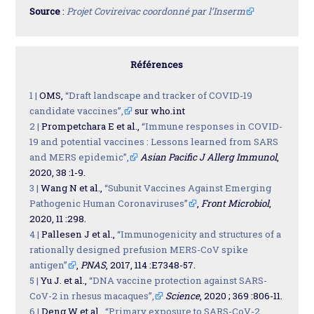
Source
:
Projet Covireivac coordonné par l’Inserm
Références
1 |
OMS,
“Draft landscape and tracker of COVID-19
candidate vaccines”,
sur who.int
2 |
Prompetchara E et al.,
“Immune responses in COVID-
19 and potential vaccines : Lessons learned from SARS
and MERS epidemic”,
Asian Pacific J Allerg Immunol
,
2020, 38 :1-9.
3 |
Wang N et al.,
“Subunit Vaccines Against Emerging
Pathogenic Human Coronaviruses”
,
Front Microbiol
,
2020, 11 :298.
4 |
Pallesen J et al.,
“Immunogenicity and structures of a
rationally designed prefusion MERS-CoV spike
antigen”
,
PNAS
, 2017, 114 :E7348-57.
5 |
Yu J. et al.,
“DNA vaccine protection against SARS-
CoV-2 in rhesus macaques”,
Science
, 2020 ; 369 :806-11.
6 |
Deng W et al.,
“Primary exposure to SARS-CoV-2