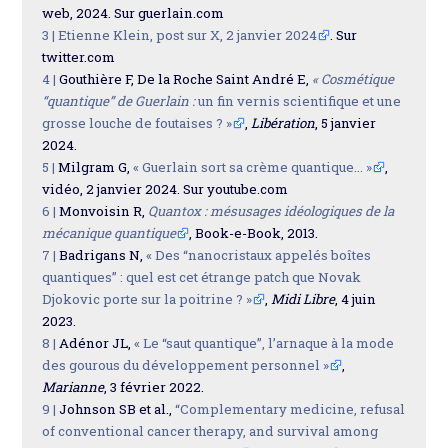
web, 2024. Sur guerlain.com
3 |
Etienne Klein, post sur X, 2 janvier 2024
. Sur
twitter.com
4 |
Gouthière F, De la Roche Saint André E,
« Cosmétique
“quantique” de Guerlain :
un fin vernis scientifique et une
grosse louche de foutaises ? »
,
Libération
, 5 janvier
2024.
5 |
Milgram G,
« Guerlain sort sa crème quantique... »
,
vidéo, 2 janvier 2024. Sur youtube.com
6 |
Monvoisin R,
Quantox : mésusages idéologiques de la
mécanique quantique
, Book-e-Book, 2013.
7 |
Badrigans N,
« Des “nanocristaux appelés boîtes
quantiques” : quel est cet étrange patch que Novak
Djokovic porte sur la poitrine ? »
,
Midi Libre
, 4 juin
2023.
8 |
Adénor JL,
« Le “saut quantique”, l’arnaque à la mode
des gourous du développement personnel »
,
Marianne
, 3 février 2022.
9 |
Johnson SB et al.,
“Complementary medicine, refusal
of conventional cancer therapy, and survival among