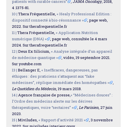
patients with curable cancers”
,
JAMA Oncology
, 2018,
4 :1375-81.
10 |
Thera Fréquentielle,
« Healy Professional Edition :
dispositif connecté à bio-résonnance »
, page web,
2022. Sur therafrequentielle.fr
11 |
Thera Fréquentielle,
« Application Nutrition
numérique (DNA) »
, page web, consultée le 4 mars
2024. Sur therafrequentielle.fr
12 |
Deus Ex Silicium,
« Analyse intégrale d’un appareil
de médecine quantique »
, vidéo, 19 septembre 2021.
Sur youtube.com
13 |
Bellanger E,
« Inefficaces, dangereuses, pas
éthiques : des praticiens s’attaquent aux “fake
médecines”, réplique immédiate des homéopathes »
,
Le Quotidien du Médecin
, 19 mars 2018.
14 |
Agence française de presse,
« “Médecines douces” :
l’Ordre des médecins alerte sur les dérives
thérapeutiques, voire “sectaires” »
,
Le Parisien
, 27 juin
2023.
15 |
Miviludes,
« Rapport d’activité 2021 »
, 3 novembre
2022. Sur miviludes.interieur.gouv