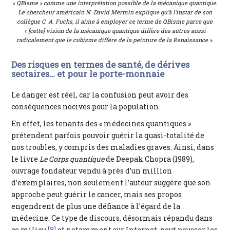
« QBisme » comme une interprétation possible de la mécanique quantique.
Le chercheur américain N. David Mermin explique qu’à l’instar de son
collègue C. A. Fuchs, il aime à employer ce terme de QBisme parce que
« [cette] vision de la mécanique quantique diffère des autres aussi
radicalement que le cubisme diffère de la peinture de la Renaissance ».
Des risques en termes de santé, de dérives
sectaires… et pour le porte-monnaie
Le danger est réel, car la confusion peut avoir des
conséquences nocives pour la population.
En effet, les tenants des « médecines quantiques »
prétendent parfois pouvoir guérir la quasi-totalité de
nos troubles, y compris des maladies graves. Ainsi, dans
le livre
Le Corps quantique
de Deepak Chopra (1989),
ouvrage fondateur vendu à près d’un million
d’exemplaires, non seulement l’auteur suggère que son
approche peut guérir le cancer, mais ses propos
engendrent de plus une défiance à l’égard de la
médecine. Ce type de discours, désormais répandu dans
ce milieu
[8]
et notamment sur Internet, peut pousser les