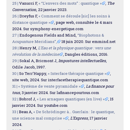
25 |
Vanucci F,
« “L’envers des mots” : quantique »
,
The
Conversation
, 22 janvier 2023.
26 |
Dreyfus F,
« Comment se déroule [sic] les soins à
distance quantique »
, page web, consultée le 4 mars
2024. Sur symphony-energetique.com
27 |
Endogenous Fields and Mind,
“Biophotons &
Acupunture Meridians”,
18 juin 2020. Sur emmind.net
28 |
Henry M,
L’Eau et la physique quantique : vers une
révolution de la médecine
, Dangles éditions, 2016.
29 |
Sokal A, Bricmont J,
Impostures intellectuelles
,
Odile Jacob, 1997.
30 |
So Terr’Happy,
« Interface thérapie quantique »
,
site web, 2024. Sur interfacetherapiequantique.com
31 |
« Système de vente pyramidale »
,
La finance pour
tous
, 3 janvier 2024. Sur lafinancepourtous.com
32 |
Bobrof J,
« Les arnaques quantiques (en live) »
, 15
janvier 2024. Sur youtube.com
33 |
Beau A,
« De Schrödinger à… Guerlain : le quantique,
une science mal comprise »
,
L’Express
, 17 janvier
2024.