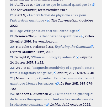
16 |
Auffèves A,
« Qu’est-ce que le hasard quantique ? »
,
The Conversation
, 1er novembre 2017.
17 |
Cerf N,
« Le prix Nobel de physique 2022 pour
l’intrication quantique »
,
The Conversation
, 4 octobre
2022.
18 |
Page Wikipédia du chat de Schrödinger
.
19 |
ScienceClic,
« La décohérence quantique »
, vidéo,
26 juillet 2016. Sur youtube.com
20 |
Haroche S, Raimond JM,
Exploring the Quantum
,
Oxford Graduate Texts, 2006.
21 |
Wright K,
“When is Biology Quantum ?”
,
Physics
,
24 février 2015, 8 :s22.
22 |
Xu J et al.,
“Magnetic sensitivity of cryptochrome 4
from a migratory songbird”,
Nature
, 2021, 594 :535-40.
23 |
Monvoisin R,
« Quantoc : l’art d’accommoder le mot
quantique à toutes les sauces »
,
Le Bup,
2011, 935 :679-
700.
24 |
Sanchez L, Audureau W,
« La “médecine quantique”,
de fausses thérapies qui surfent sur les révolutions de
la physique quantique »
,
Le Monde
, 10 octobre 2022.