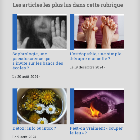
Les articles les plus lus dans cette rubrique
Sophrologie, une
L’ostéopathie, une simple
pseudoscience qui
thérapie manuelle ?
s’invite sur les bancs des
écoles ?
Le 19 décembre 2024 -
Le 20 août 2024 -
Détox : info ou intox ?
Peut-on vraiment « couper
le feu » ?
Le 9 août 2024 -