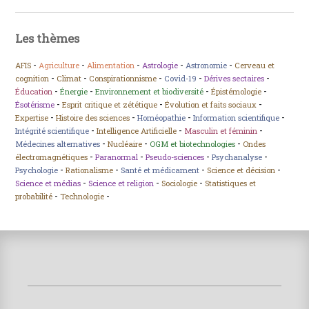
Les thèmes
-
-
-
-
-
AFIS
Agriculture
Alimentation
Astrologie
Astronomie
Cerveau et
-
-
-
-
-
cognition
Climat
Conspirationnisme
Covid-19
Dérives sectaires
-
-
-
-
Éducation
Énergie
Environnement et biodiversité
Épistémologie
-
-
-
Ésotérisme
Esprit critique et zététique
Évolution et faits sociaux
-
-
-
-
Expertise
Histoire des sciences
Homéopathie
Information scientifique
-
-
-
Intégrité scientifique
Intelligence Artificielle
Masculin et féminin
-
-
-
Médecines alternatives
Nucléaire
OGM et biotechnologies
Ondes
-
-
-
-
électromagnétiques
Paranormal
Pseudo-sciences
Psychanalyse
-
-
-
-
Psychologie
Rationalisme
Santé et médicament
Science et décision
-
-
-
Science et médias
Science et religion
Sociologie
Statistiques et
-
-
probabilité
Technologie