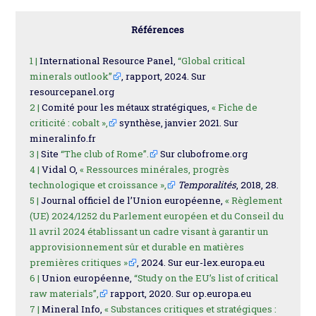
Références
1 |
International Resource Panel,
“Global critical
minerals outlook”
, rapport, 2024. Sur
resourcepanel.org
2 |
Comité pour les métaux stratégiques,
« Fiche de
criticité : cobalt »,
synthèse, janvier 2021. Sur
mineralinfo.fr
3 |
Site
“The club of Rome”.
Sur clubofrome.org
4 |
Vidal O,
« Ressources minérales, progrès
technologique et croissance »,
Temporalités
, 2018, 28.
5 |
Journal officiel de l’Union européenne,
« Règlement
(UE) 2024/1252 du Parlement européen et du Conseil du
11 avril 2024 établissant un cadre visant à garantir un
approvisionnement sûr et durable en matières
premières critiques »
, 2024. Sur eur-lex.europa.eu
6 |
Union européenne,
“Study on the EU’s list of critical
raw materials”,
rapport, 2020. Sur op.europa.eu
7 |
Mineral Info,
« Substances critiques et stratégiques :