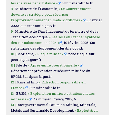
les analyses par substance »
. Sur mineralinfo.fr
8 |
Ministère de l’Économie,
« Le Gouvernement
dévoile sa stratégie pour sécuriser
l’approvisionnement en métaux critiques »
, 11 janvier
2022. Sur economie.gouv.fr
9 |
Ministère de l’Aménagement du territoire et de la
Transition écologique,
« Les sols en France : synthèse
des connaissances en 2024 »
, 10 février 2025. Sur
statistiques.developpement-durable.gouv.fr
10 |
Géorisque,
« Risque minier »
, fiche risque. Sur
georisques.gouv.fr
11 |
Site de
« Après-mine opérationnelle »
,
Département prévention et sécurité minière du
BRGM. Sur dpsm.brgm.fr
12 |
Mineral Info,
« Extraction responsable en
France »
. Sur mineralinfo.fr
13 |
BRGM,
« Exploitation minière et traitement des
minerais »
,
La mine en France
, 2017, 6.
14 |
Intergovernmental Forum on Mining, Minerals,
Metals and Sustainable Development,
« Exploitation