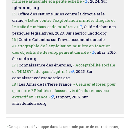
minière artisanale et à petite échelle »
, 2024. Sur
igfmining.org
15 |
Office des Nations unies contre la drogue et le
crime,
« Lutter contre l’exploitation minière illégale et
le trafic de métaux et de minéraux »
, Guide de bonnes
pratiques législatives, 2023. Sur sherloc.unodc.org
16 |
Centre Columbia sur l’investissement durable,
« Cartographie de l’exploitation minière en fonction
des objectifs de développement durable »
, atlas, 2016.
Sur undp.org
17 |
Connaissance des énergies,
« Acceptabilité sociale
et “NIMBY” : de quoi s’agit-il ? »
, 2025. Sur
connaissancedesenergies.org
18 |
Les Amis de la Terre France,
« Creuser et forer, pour
quoi faire ? Réalités et fausses vérités du renouveau
extractif en France »
, rapport, 2016. Sur
amisdelaterre.org
1
Ce sujet sera développé dans la seconde partie de notre dossier,