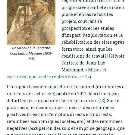
réglementation très stricte a
progressivement été mise en
place et encadre tous les
projets, couvrant la
prospection et les études
d’impact, l’exploitation et la
réhabilitation des sites après
Le Mineur à la lanterne,
fermeture, ainsi que les
Constantin Meunier (1831-
conditions de travail
[12]
(voir
1905)
l’article de Jean-Luc
Marchand,
« Mines et
carrières : quel cadre réglementaire ? »
).
Un rapport académique et institutionnel (ministères et
instituts de recherche) publié en 2017 décrit de façon
détaillée les impacts de l’activité minière
[13]
. Sur le
plan social et économique, il décrit des retombées
positives (création d’emplois directs et indirects,
retombées économiques locales, etc.) et des retombées
négatives (occupation des sols et emprise géographique,