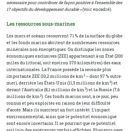
nécessaire pour contribuer de façon positive à l’ensemble des
17 objectifs du développement durable »
(voir encadré).
Les ressources sous-marines
Les mers et océans recouvrent 71 % de la surface du globe
et les fonds marins abritent de nombreuses ressources
minérales non énergétiques. On distingue les zones
économiques exclusives (ZEE) appartenant à un État (200
miles du littoral, soit environ 370 kilomètres) des eaux
internationales. La France possède la seconde plus
2
importante ZEE (10,2 millions de km
– dont 97 % outre-
2
mer), derrière les États-Unis (11,3 millions de km
) et
2
devant l’Australie (8,1 millions de km
) et la Russie (7,6
2
millions de km
). Ces fonds marins sont, à ce jour, peu
connus et peu exploités en raison de leur difficulté
d’accès. Mais ils suscitent un fort intérêt. L’impact
environnemental, ainsi que le potentiel économique
sont encore incertains. Il se pourrait que ce potentiel
soit loin des espérances parfois affichées. Plusieurs pays,