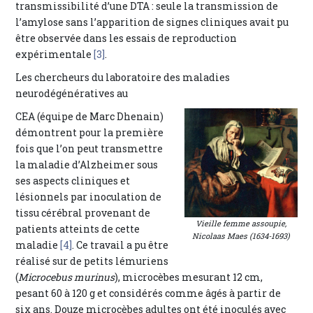
transmissibilité d’une DTA : seule la transmission de
l’amylose sans l’apparition de signes cliniques avait pu
être observée dans les essais de reproduction
expérimentale
[3]
.
Les chercheurs du laboratoire des maladies
neurodégénératives au
CEA (équipe de Marc Dhenain)
démontrent pour la première
fois que l’on peut transmettre
la maladie d’Alzheimer sous
ses aspects cliniques et
lésionnels par inoculation de
tissu cérébral provenant de
Vieille femme assoupie
,
patients atteints de cette
Nicolaas Maes (1634-1693)
maladie
[4]
. Ce travail a pu être
réalisé sur de petits lémuriens
(
Microcebus murinus
), microcèbes mesurant 12 cm,
pesant 60 à 120 g et considérés comme âgés à partir de
six ans. Douze microcèbes adultes ont été inoculés avec