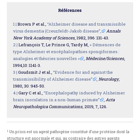
Références
1 |
Brown P et al.,
“Alzheimer disease and transmissible
virus dementia (Creuzfeldt-Jakob disease”,
Annals
New York Academy of Sciences
, 1982, 396 :131-43.
2 |
Lefrançois T, Le Prince G, Tardy M,
« Démences de
type Alzheimer et encéphalopathies spongiformes :
analogies et théories nouvelles »
,
Médecine/Sciences
,
1994,10 :1141-3.
3 |
Goudsmit J et al.,
“Evidence for and against the
transmissibility of Alzheimer disease”
,
Neurology
,
1980, 30 :945-50.
4 |
Gary C et al.,
“Encephalopathy induced by Alzheimer
brain inoculation in a non-human primate”
,
Acta
Neuropathologica Communications
, 2019, 7, 126.
1
Un prion est un agent pathogène constitué d’une protéine dont la
structure est anormale et qui, au contraire des autres agents