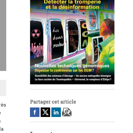
Partager cet article
rès
e
s
la