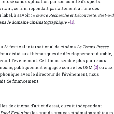
 refusé sans explication par son comité d’experts.
rtant, ce film répondait parfaitement à l’une des
label, à savoir :
« œuvre Recherche et Découverte, c’est-à-d
dans le domaine cinématographique »
[1]
.
e
du 8
festival international de cinéma
Le Temps Presse
inéma dédié aux thématiques de développement durable,
vant l’événement. Ce film ne semble plus plaire aux
 Binoche, publiquement engagée contre les OGM
[2]
ou aux
léphonique avec le directeur de l’événement, nous
ait de financement.
lles de cinéma d’art et d’essai, circuit indépendant
e
Food Evolution
(les grands groupes cinématographiques