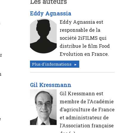
Les auteurs
Eddy Agnassia
Eddy Agnassia est
s
responsable de la
société 2iFILMS qui
distribue le film Food
Evolution en France.
r
Plus d'informations
n
Gil Kressmann
Gil Kressmann est
membre de l’Académie
d’agriculture de France
et administrateur de
e
l’Association française