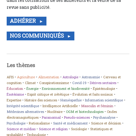
dans les cotisations de ses adhérents et la vente de sa
revue sans publicité.
ADHÉRER
NOS COMMUNIQUÉS
Les thèmes
-
-
-
-
-
AFIS
Agriculture
Alimentation
Astrologie
Astronomie
Cerveau et
-
-
-
-
-
cognition
Climat
Conspirationnisme
Covid-19
Dérives sectaires
-
-
-
-
Éducation
Énergie
Environnement et biodiversité
Épistémologie
-
-
-
Ésotérisme
Esprit critique et zététique
Évolution et faits sociaux
-
-
-
-
Expertise
Histoire des sciences
Homéopathie
Information scientifique
-
-
-
Intégrité scientifique
Intelligence Artificielle
Masculin et féminin
-
-
-
Médecines alternatives
Nucléaire
OGM et biotechnologies
Ondes
-
-
-
-
électromagnétiques
Paranormal
Pseudo-sciences
Psychanalyse
-
-
-
-
Psychologie
Rationalisme
Santé et médicament
Science et décision
-
-
-
Science et médias
Science et religion
Sociologie
Statistiques et
-
-
probabilité
Technologie