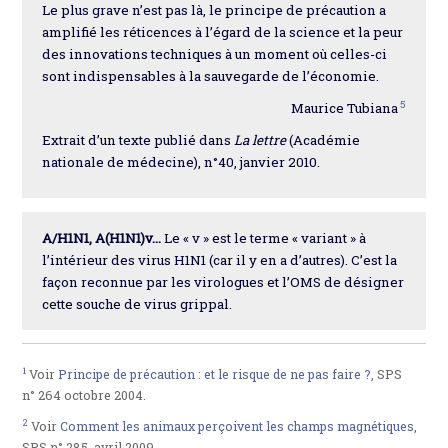
Le plus grave n’est pas là, le principe de précaution a
amplifié les réticences à l’égard de la science et la peur
des innovations techniques à un moment où celles-ci
sont indispensables à la sauvegarde de l’économie.
5
Maurice Tubiana
Extrait d’un texte publié dans
La lettre
(Académie
nationale de médecine), n°40, janvier 2010.
A/H1N1, A(H1N1)v...
Le « v » est le terme « variant » à
l’intérieur des virus H1N1 (car il y en a d’autres). C’est la
façon reconnue par les virologues et l’OMS de désigner
cette souche de virus grippal.
1
Voir
Principe de précaution : et le risque de ne pas faire ?
, SPS
n° 264 octobre 2004.
2
Voir
Comment les animaux perçoivent les champs magnétiques
,
SPS n° 285, avril 2009.