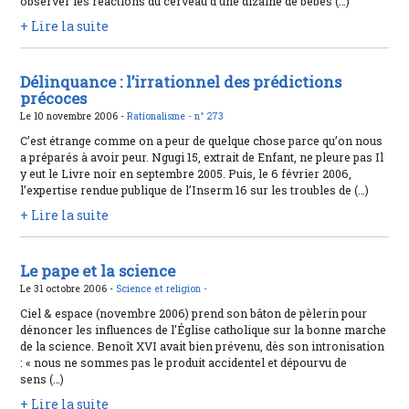
observer les réactions du cerveau d’une dizaine de bébés (…)
+ Lire la suite
Délinquance : l’irrationnel des prédictions
précoces
Le 10 novembre 2006 -
Rationalisme -
n° 273
C’est étrange comme on a peur de quelque chose parce qu’on nous
a préparés à avoir peur. Ngugi 15, extrait de Enfant, ne pleure pas Il
y eut le Livre noir en septembre 2005. Puis, le 6 février 2006,
l’expertise rendue publique de l’Inserm 16 sur les troubles de (…)
+ Lire la suite
Le pape et la science
Le 31 octobre 2006 -
Science et religion -
Ciel & espace (novembre 2006) prend son bâton de pèlerin pour
dénoncer les influences de l’Église catholique sur la bonne marche
de la science. Benoît XVI avait bien prévenu, dès son intronisation
: « nous ne sommes pas le produit accidentel et dépourvu de
sens (…)
+ Lire la suite