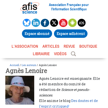
Association Française pour
l’Information Scientifique
Espace abonné
Espace adhérent
L’ASSOCIATION
ARTICLES
REVUE
BOUTIQUE
LIBRAIRIE
VIDÉOS
Accueil
/
Les auteurs
/ Agnès Lenoire
Agnès Lenoire
Agnès Lenoire est enseignante. Elle
a été membre du comité de
rédaction de
Science et pseudo-
sciences
.
Elle anime le blog
Des doutes et de
l’esprit critique